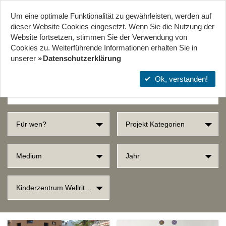
Um eine optimale Funktionalität zu gewährleisten, werden auf
Start
Projekte
Orte
dieser Website Cookies eingesetzt. Wenn Sie die Nutzung der
Website fort­setzen, stimmen Sie der Verwendung von
Cookies zu. Weiterführende Informationen erhalten Sie in
SUCHERGEBNISSE
unserer
Datenschutzerklärung
Ok, verstanden!
Für wen?
Projekt Kategorien
Medium
Jahr
Kinderzentrum Wellritzhof im Westend