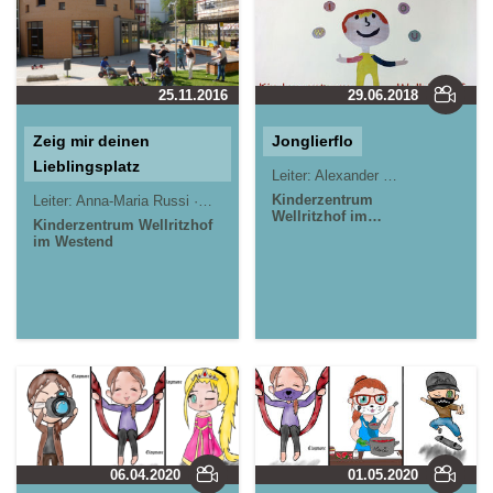
25.11.2016
29.06.2018
Zeig mir deinen
Jonglierflo
Lieblingsplatz
Leiter:
Alexander Sommer, Christian Grötsch
Kinderzentrum
Leiter:
Anna-Maria Russi
Herbert Cartus
Robby Albrecht
Wellritzhof im
Kinderzentrum Wellritzhof
Westend
im Westend
06.04.2020
01.05.2020