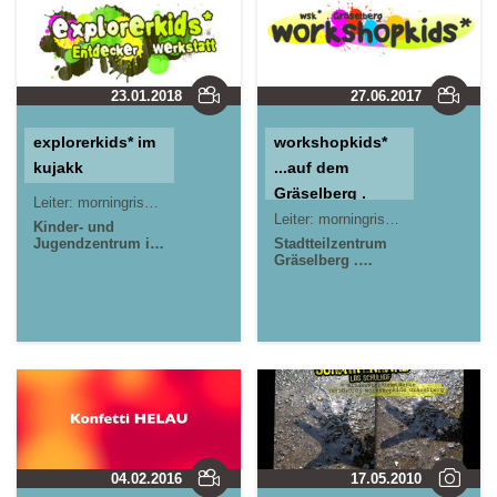
23.01.2018
27.06.2017
explorerkids* im
workshopkids*
kujakk
...auf dem
Gräselberg .
Leiter:
morningrise* . jOrn
Jörn Lauterbach
Offener Kinder-
Leiter:
morningrise* . jOrn
Jörn L
Kinder- und
Jugendzentrum in
& Teeniebereich,
Stadtteilzentrum
der Reduit . Mainz-
Gräselberg .
kreativ gestalten
Kastel . kujakk
Wiesbaden
und aktive
Medienaktionen
im
Stadtteilzentrum
Gräselberg .
Wiesbaden
04.02.2016
17.05.2010