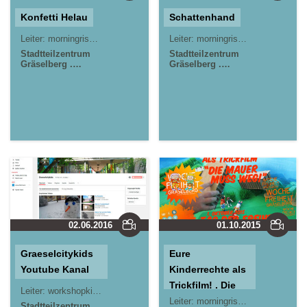
Konfetti Helau
Schattenhand
Leiter:
morningrise* . jOrn
Jörn Lauterbach
Leiter:
morningrise* . jOrn
Jörn L
Stadtteilzentrum
Stadtteilzentrum
Gräselberg .
Gräselberg .
Wiesbaden
Wiesbaden
02.06.2016
01.10.2015
Graeselcitykids
Eure
Youtube Kanal
Kinderrechte als
Trickfilm! . Die
Leiter:
workshopkids*
morningrise* . jOrn
Jörn Lauterbach
Mauer muss
Leiter:
morningrise* . jOrn
Jörn L
Stadtteilzentrum