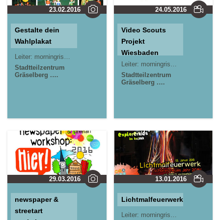
23.02.2016
24.05.2016
Gestalte dein
Video Scouts
Wahlplakat
Projekt
Wiesbaden
Leiter:
morningrise* . jOrn
Jörn Lauterbach
Leiter:
morningrise* . jOrn
Jörn L
Stadtteilzentrum
Gräselberg .
Stadtteilzentrum
Wiesbaden
Gräselberg .
Wiesbaden
Kinder- und
Jugendzentrum in
der Reduit . Mainz-
Kastel . kujakk
29.03.2016
13.01.2016
newspaper &
Lichtmalfeuerwerk
streetart
Leiter:
morningrise* . jOrn
Jörn L