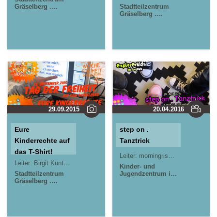
Gräselberg .
Weg!
Stadtteilzentrum
Wiesbaden
Gräselberg .
Wiesbaden
29.09.2015
20.04.2016
Eure
step on .
Kinderrechte auf
Tanztrick
das T-Shirt!
Leiter:
morningrise* . jOrn
Jörn L
Leiter:
Birgit Kuntze
morningrise* . jOrn
Jörn Lauterbach
Kinder- und
Stadtteilzentrum
Jugendzentrum in
Gräselberg .
der Reduit . Mainz-
Wiesbaden
Kastel . kujakk