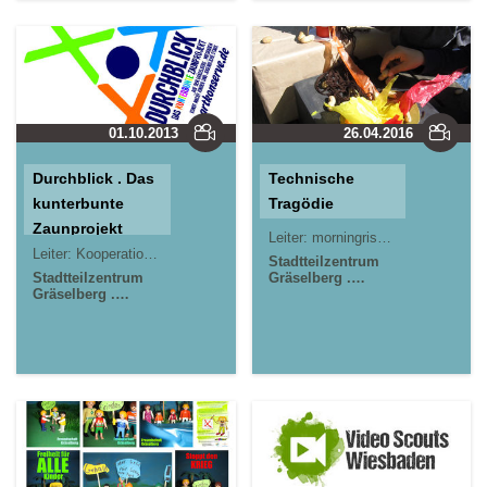
01.10.2013
26.04.2016
Durchblick . Das
Technische
kunterbunte
Tragödie
Zaunprojekt
Leiter:
morningrise* . jOrn
Jörn L
Leiter:
Kooperationsprojekt
Stadtteilzentrum
Stadtteilzentrum
Gräselberg .
Gräselberg .
Wiesbaden
Wiesbaden