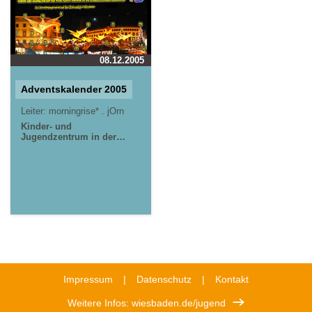
08.12.2005
Adventskalender 2005
Leiter:
morningrise* . jOrn
Kinder- und
Jugendzentrum in der
Reduit . Mainz-Kastel .
kujakk
Impressum
Datenschutz
Kontakt
Weitere Infos: wiesbaden.de/jugend