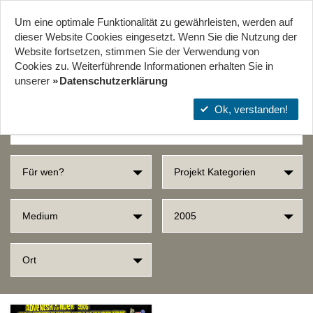
Um eine optimale Funktionalität zu gewährleisten, werden auf
Start
Projekte
Orte
dieser Website Cookies eingesetzt. Wenn Sie die Nutzung der
Website fort­setzen, stimmen Sie der Verwendung von
Cookies zu. Weiterführende Informationen erhalten Sie in
SUCHERGEBNISSE
unserer
Datenschutzerklärung
Ok, verstanden!
Für wen?
Projekt Kategorien
Medium
2005
Ort