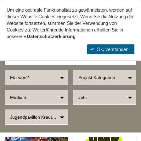
Um eine optimale Funktionalität zu gewährleisten, werden auf
Start
Projekte
Orte
dieser Website Cookies eingesetzt. Wenn Sie die Nutzung der
Website fort­setzen, stimmen Sie der Verwendung von
Cookies zu. Weiterführende Informationen erhalten Sie in
SUCHERGEBNISSE
unserer
Datenschutzerklärung
Ok, verstanden!
Für wen?
Projekt Kategorien
Medium
Jahr
Jugendpavillon Krautgärten in Mainz-Kastel