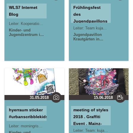
WLS7 Internet
Frühlingsfest
Blog
des
Jugendpavillons
Leiter:
Kooperationsprojekt
Krautgärten
Leiter:
Team kujakk/Reduit
Kinder- und
Jugendzentrum in
Jugendpavillon
der Reduit . Mainz-
Krautgärten in
Kastel . kujakk
Mainz-Kastel
Jugendpavillon
Kinder- und
Krautgärten in
Jugendzentrum in
Mainz-Kastel
der Reduit . Mainz-
Kastel . kujakk
31.05.2018
15.06.2018
hyerraum sticker
meeting of styles
#urbanscribblekids
2018 . Graffiti
Event . Mainz-
Leiter:
morningrise* . jOrn
Kastel
Leiter:
Team: kujakk . Reduit
Kinder- und