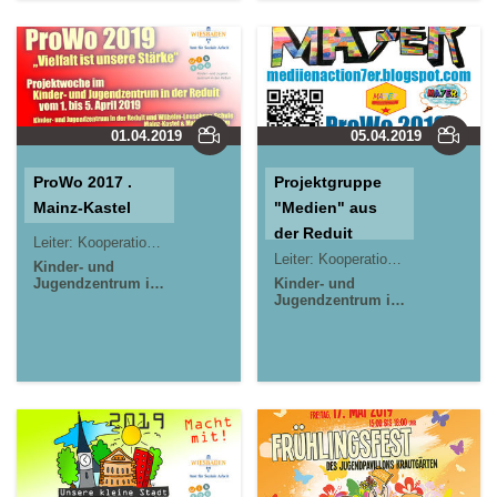
Mainz-Kastel
Mainz-Kastel
01.04.2019
05.04.2019
ProWo 2017 .
Projektgruppe
Mainz-Kastel
"Medien" aus
der Reduit
Leiter:
Kooperationsprojekt
Leiter:
Kooperationsprojekt
Kinder- und
Jugendzentrum in
Kinder- und
der Reduit . Mainz-
Jugendzentrum in
Kastel . kujakk
der Reduit . Mainz-
Jugendpavillon
Kastel . kujakk
Krautgärten in
Jugendpavillon
Mainz-Kastel
Krautgärten in
Mainz-Kastel