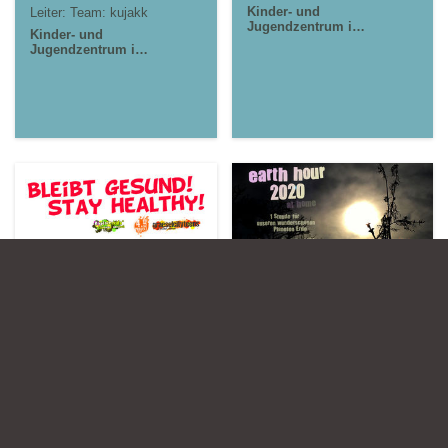
Kinder- und
Leiter:
Team: kujakk
Jugendzentrum in
Kinder- und
der Reduit . Mainz-
Jugendzentrum in
Kastel . kujakk
der Reduit . Mainz-
Stadtteilzentrum
Kastel . kujakk
Gräselberg .
Jugendpavillon
Wiesbaden
Krautgärten in
Jugendpavillon
Mainz-Kastel
Krautgärten in
Mainz-Kastel
17.03.2020
28.03.2020
bleibt gesund! .
earth hour 2020 .
stay healthy!
at home
Kinder- und
Leiter:
morningrise* . jOrn
Jugendzentrum in
Stadtteilzentrum
der Reduit . Mainz-
Gräselberg .
Kastel . kujakk
Wiesbaden
Stadtteilzentrum
Kinder- und
Gräselberg .
Jugendzentrum in
Wiesbaden