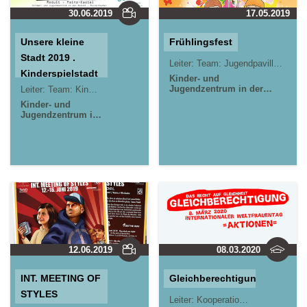
30.06.2019
17.05.2019
Unsere kleine
Frühlingsfest
Stadt 2019 .
Leiter:
Team: Jugendpavillon Krautgärten & kujakk
Kinderspielstadt
Kinder- und
. Macht mit!
Jugendzentrum in der
Leiter:
Team: Kinder- und Jugendzentrum in der Reduit . Mainz-Kastel
Reduit . Mainz-Kastel .
Kinder- und
kujakk
Jugendpavillon
Jugendzentrum in
Krautgärten in Mainz-Kastel
der Reduit . Mainz-
Kastel . kujakk
Jugendpavillon
Krautgärten in
Mainz-Kastel
12.06.2019
08.03.2020
INT. MEETING OF
Gleichberechtigung
STYLES
Leiter:
Kooperationsprojekt