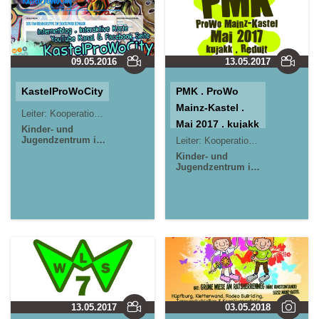
09.05.2016
13.05.2017
KastelProWoCity
PMK . ProWo
Mainz-Kastel .
Leiter:
Kooperationsprojekt
Mai 2017 . kujakk
Kinder- und
Jugendzentrum in
. Reduit
Leiter:
Kooperationsprojekt
der Reduit . Mainz-
Kinder- und
Kastel . kujakk
Jugendzentrum in
Jugendpavillon
der Reduit . Mainz-
Krautgärten in
Kastel . kujakk
Mainz-Kastel
Jugendpavillon
Krautgärten in
Mainz-Kastel
13.05.2017
03.05.2018