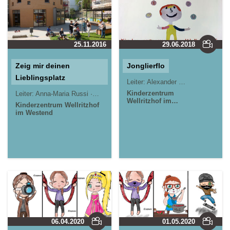
25.11.2016
29.06.2018
Zeig mir deinen
Jonglierflo
Lieblingsplatz
Leiter:
Alexander Sommer, Christian Grötsch
Kinderzentrum
Leiter:
Anna-Maria Russi
Herbert Cartus
Robby Albrecht
Wellritzhof im
Kinderzentrum Wellritzhof
Westend
im Westend
06.04.2020
01.05.2020