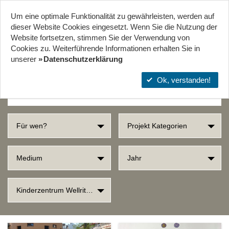
Um eine optimale Funktionalität zu gewährleisten, werden auf
Start
Projekte
Orte
dieser Website Cookies eingesetzt. Wenn Sie die Nutzung der
Website fort­setzen, stimmen Sie der Verwendung von
Cookies zu. Weiterführende Informationen erhalten Sie in
SUCHERGEBNISSE
unserer
Datenschutzerklärung
Ok, verstanden!
Für wen?
Projekt Kategorien
Medium
Jahr
Kinderzentrum Wellritzhof im Westend