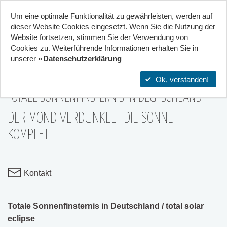
Um eine optimale Funktionalität zu gewährleisten, werden auf
Start
Projekte
Orte
dieser Website Cookies eingesetzt. Wenn Sie die Nutzung der
Website fort­setzen, stimmen Sie der Verwendung von
81
Cookies zu. Weiterführende Informationen erhalten Sie in
Kooperation von 2 Zentren
unserer
Datenschutzerklärung
03|Sep
Ok, verstanden!
TOTALE SONNENFINSTERNIS IN DEUTSCHLAND
DER MOND VERDUNKELT DIE SONNE
KOMPLETT
Kontakt
Totale Sonnenfinsternis in Deutschland / total solar
eclipse