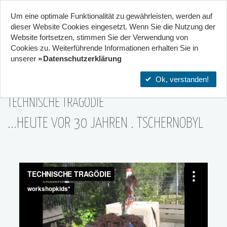
Um eine optimale Funktionalität zu gewährleisten, werden auf
Start
Projekte
Orte
dieser Website Cookies eingesetzt. Wenn Sie die Nutzung der
Website fort­setzen, stimmen Sie der Verwendung von
16
Cookies zu. Weiterführende Informationen erhalten Sie in
Stadtteilzentrum Gräselberg .
unserer
Datenschutzerklärung
Wiesbaden
26|Apr
Ok, verstanden!
TECHNISCHE TRAGÖDIE
...HEUTE VOR 30 JAHREN . TSCHERNOBYL