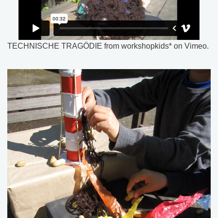
TECHNISCHE TRAGÖDIE
from
workshopkids*
on
Vimeo
.