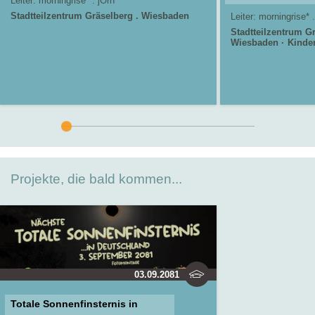
Leiter:
morningrise* . jOrn
Stadtteilzentrum Gräselberg . Wiesbaden
Leiter:
morningrise* .
Stadtteilzentrum Gr
Wiesbaden
Kinde
Jugendzentrum in d
Mainz-Kastel . kuja
Projekte, die bald kommen...
03.09.2081
Totale Sonnenfinsternis in