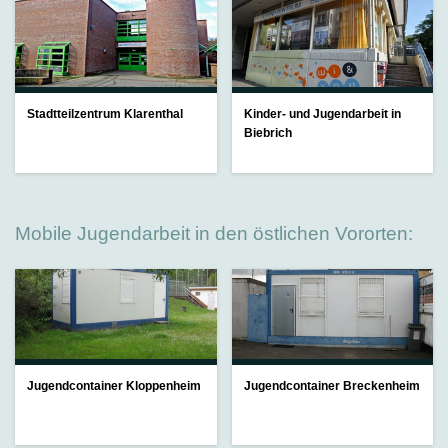
K
K
K
K
D
K
K
K
L
-
B
J
Stadtteilzentrum Klarenthal
Kinder- und Jugendarbeit in
K
B
Biebrich
B
Mobile Jugendarbeit in den östlichen Vororten:
Jugendcontainer Kloppenheim
Jugendcontainer Breckenheim