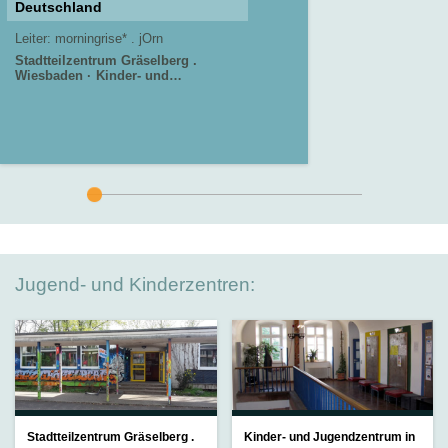
Deutschland
Leiter:
morningrise* . jOrn
Stadtteilzentrum Gräselberg .
Wiesbaden
Kinder- und
Jugendzentrum in der Reduit .
Mainz-Kastel . kujakk
Jugend- und Kinderzentren:
Stadtteilzentrum Gräselberg .
Kinder- und Jugendzentrum in