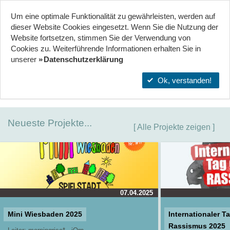
Um eine optimale Funktionalität zu gewährleisten, werden auf
Start
Projekte
Orte
dieser Website Cookies eingesetzt. Wenn Sie die Nutzung der
Website fort­setzen, stimmen Sie der Verwendung von
Cookies zu. Weiterführende Informationen erhalten Sie in
WILLKOMMEN BEI WIANDYOU.DE
unserer
Datenschutzerklärung
Entdecke hier die vielfältigen, aktuellen Angebote der
Ok, verstanden!
Wiesbadener Jugendarbeit.
Neueste Projekte...
Alle Projekte zeigen
07.04.2025
Mini Wiesbaden 2025
Internationaler T
Rassismus 2025