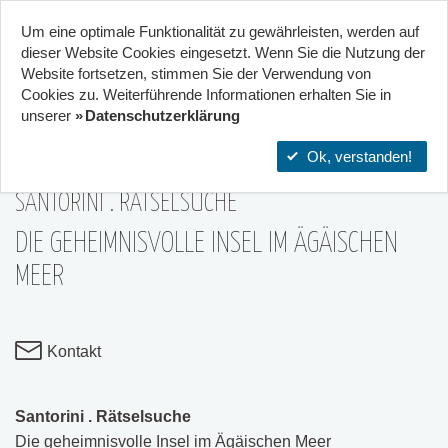
Um eine optimale Funktionalität zu gewährleisten, werden auf
Start
Projekte
Orte
dieser Website Cookies eingesetzt. Wenn Sie die Nutzung der
Website fort­setzen, stimmen Sie der Verwendung von
22
Cookies zu. Weiterführende Informationen erhalten Sie in
Stadtteilzentrum Gräselberg .
unserer
Datenschutzerklärung
Wiesbaden
01|Aug
Ok, verstanden!
SANTORINI . RÄTSELSUCHE
DIE GEHEIMNISVOLLE INSEL IM ÄGÄISCHEN
MEER
Kontakt
Santorini . Rätselsuche
Die geheimnisvolle Insel im Ägäischen Meer