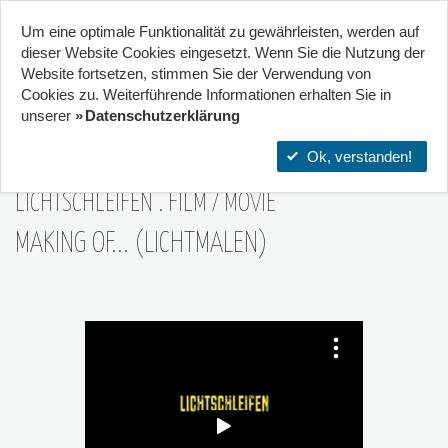
Um eine optimale Funktionalität zu gewährleisten, werden auf
Start
Projekte
Orte
dieser Website Cookies eingesetzt. Wenn Sie die Nutzung der
Website fort­setzen, stimmen Sie der Verwendung von
10
Cookies zu. Weiterführende Informationen erhalten Sie in
Stadtteilzentrum Gräselberg .
unserer
Datenschutzerklärung
Wiesbaden
23|Nov
Ok, verstanden!
LICHTSCHLEIFEN . FILM / MOVIE
MAKING OF... (LICHTMALEN)