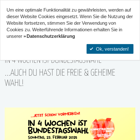
Um eine optimale Funktionalität zu gewährleisten, werden auf
Start
Projekte
Orte
dieser Website Cookies eingesetzt. Wenn Sie die Nutzung der
Website fort­setzen, stimmen Sie der Verwendung von
25
Cookies zu. Weiterführende Informationen erhalten Sie in
Kooperation von 2 Zentren
unserer
Datenschutzerklärung
26|Jan
Ok, verstanden!
IN 4 WOCHEN IST BUNDESTAGSWAHL
...AUCH DU HAST DIE FREIE & GEHEIME
WAHL!