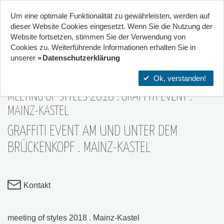
Um eine optimale Funktionalität zu gewährleisten, werden auf
Start
Projekte
Orte
dieser Website Cookies eingesetzt. Wenn Sie die Nutzung der
Website fort­setzen, stimmen Sie der Verwendung von
18
Cookies zu. Weiterführende Informationen erhalten Sie in
Kooperation von 2 Zentren
unserer
Datenschutzerklärung
15|Jun
Ok, verstanden!
MEETING OF STYLES 2018 . GRAFFITI EVENT .
MAINZ-KASTEL
GRAFFITI EVENT AM UND UNTER DEM
BRÜCKENKOPF . MAINZ-KASTEL
Kontakt
meeting of styles 2018 . Mainz-Kastel