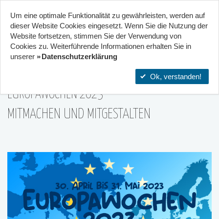
Um eine optimale Funktionalität zu gewährleisten, werden auf
Start
Projekte
Orte
dieser Website Cookies eingesetzt. Wenn Sie die Nutzung der
Website fort­setzen, stimmen Sie der Verwendung von
23
Cookies zu. Weiterführende Informationen erhalten Sie in
Kooperation von 2 Zentren
unserer
Datenschutzerklärung
30|Apr
Ok, verstanden!
EUROPAWOCHEN 2023
MITMACHEN UND MITGESTALTEN