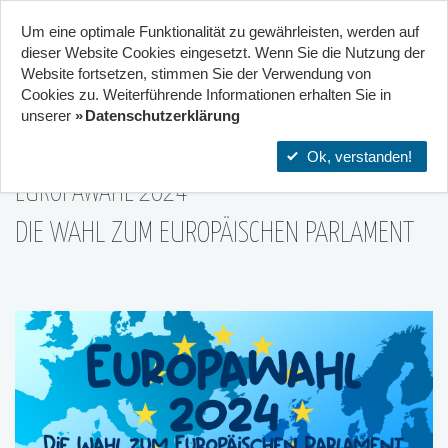
Um eine optimale Funktionalität zu gewährleisten, werden auf
Start
Projekte
Orte
dieser Website Cookies eingesetzt. Wenn Sie die Nutzung der
Website fort­setzen, stimmen Sie der Verwendung von
24
Cookies zu. Weiterführende Informationen erhalten Sie in
Kooperation von 2 Zentren
unserer
Datenschutzerklärung
09|Jun
Ok, verstanden!
EUROPAWAHL 2024
DIE WAHL ZUM EUROPÄISCHEN PARLAMENT