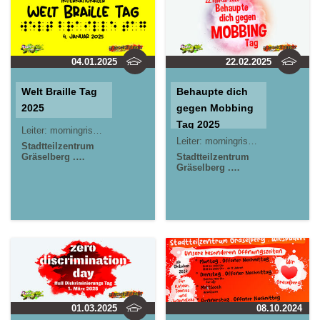
04.01.2025
22.02.2025
Welt Braille Tag
Behaupte dich
2025
gegen Mobbing
Tag 2025
Leiter:
morningrise* . jOrn
Leiter:
morningrise* . jOrn
Stadtteilzentrum
Gräselberg .
Stadtteilzentrum
Wiesbaden
Gräselberg .
Kinder- und
Wiesbaden
Jugendzentrum in
Kinder- und
der Reduit . Mainz-
Jugendzentrum in
Kastel . kujakk
der Reduit . Mainz-
Kastel . kujakk
01.03.2025
08.10.2024