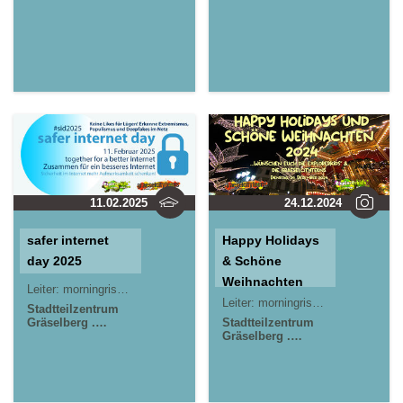
Wiesbaden
Wiesbaden
11.02.2025
24.12.2024
safer internet
Happy Holidays
day 2025
& Schöne
Weihnachten
Leiter:
morningrise* . jOrn
2024
Leiter:
morningrise* . jOrn
Stadtteilzentrum
Gräselberg .
Stadtteilzentrum
Wiesbaden
Gräselberg .
Kinder- und
Wiesbaden
Jugendzentrum in
Kinder- und
der Reduit . Mainz-
Jugendzentrum in
Kastel . kujakk
der Reduit . Mainz-