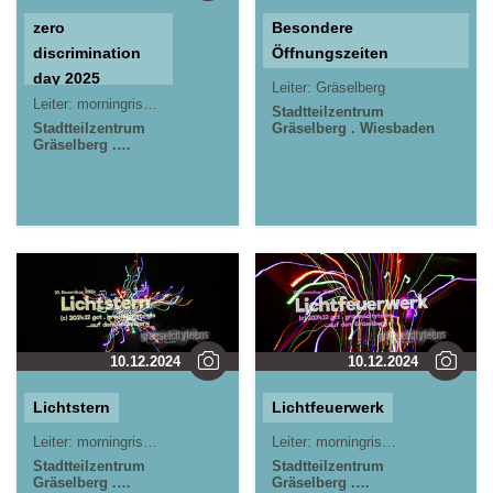
zero
Besondere
discrimination
Öffnungszeiten
day 2025
Leiter:
Gräselberg
Leiter:
morningrise* . jOrn
Stadtteilzentrum
Stadtteilzentrum
Gräselberg . Wiesbaden
Gräselberg .
Wiesbaden
Kinder- und
Jugendzentrum in
der Reduit . Mainz-
Kastel . kujakk
10.12.2024
10.12.2024
Lichtstern
Lichtfeuerwerk
Leiter:
morningrise* . jOrn
Leiter:
morningrise* . jOrn
Stadtteilzentrum
Stadtteilzentrum
Gräselberg .
Gräselberg .