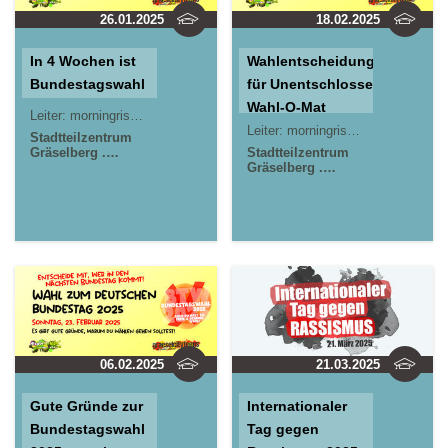
26.01.2025
18.02.2025
In 4 Wochen ist
Wahlentscheidungshilfe
Bundestagswahl
für Unentschlossene:
Wahl-O-Mat
Leiter:
morningrise* . jOrn
Leiter:
morningrise* . jOrn
Stadtteilzentrum
Gräselberg .
Stadtteilzentrum
Wiesbaden
Gräselberg .
Kinder- und
Wiesbaden
Jugendzentrum in
Kinder- und
der Reduit . Mainz-
Jugendzentrum in
Kastel . kujakk
der Reduit . Mainz-
Kastel . kujakk
06.02.2025
21.03.2025
Gute Gründe zur
Internationaler
Bundestagswahl
Tag gegen