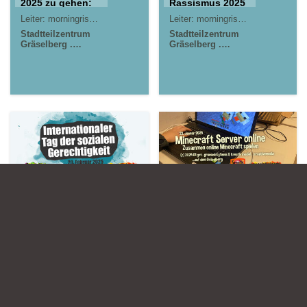
2025 zu gehen:
Rassismus 2025
Leiter:
morningrise* . jOrn
Leiter:
morningrise* . jOrn
Stadtteilzentrum
Stadtteilzentrum
Gräselberg .
Gräselberg .
Wiesbaden
Wiesbaden
Kinder- und
Kinder- und
Jugendzentrum in
Jugendzentrum in
der Reduit . Mainz-
der Reduit . Mainz-
Kastel . kujakk
Kastel . kujakk
20.02.2025
23.01.2025
Internationaler
Minecraft Server
Tag der sozialen
online
Gerechtigkeit
Leiter:
morningrise* . jOrn
Leiter:
morningrise* . jOrn
Stadtteilzentrum
Stadtteilzentrum
Gräselberg .
Gräselberg .
Wiesbaden
Wiesbaden
Kinder- und