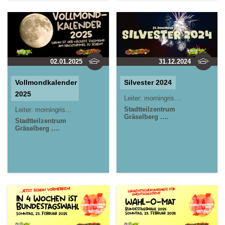
Kastel . kujakk
02.01.2025
31.12.2024
Vollmondkalender
Silvester 2024
2025
Leiter:
morningrise* . jOrn
Stadtteilzentrum
Leiter:
morningrise* . jOrn
Gräselberg .
Stadtteilzentrum
Wiesbaden
Gräselberg .
Kinder- und
Wiesbaden
Jugendzentrum in
Kinder- und
der Reduit . Mainz-
Jugendzentrum in
Kastel . kujakk
der Reduit . Mainz-
Kastel . kujakk