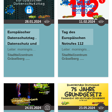
28.01.2024
11.02.2024
Europäischer
Tag des
Datenschutztag .
Europäischen
Datenschutz und
Notrufes 112
Datensicherheit
Leiter:
morningrise* . jOrn
Leiter:
morningrise* . jOrn
2024
Stadtteilzentrum
Stadtteilzentrum
Gräselberg .
Gräselberg .
Wiesbaden
Wiesbaden
Kinder- und
Kinder- und
Jugendzentrum in
Jugendzentrum in
der Reduit . Mainz-
der Reduit . Mainz-
Kastel . kujakk
Kastel . kujakk
24.01.2024
23.05.2024