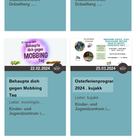
Gräselberg .
Gräselberg .
Wiesbaden
Wiesbaden
Kinder- und
Kinder- und
Jugendzentrum in
Jugendzentrum in
der Reduit . Mainz-
der Reduit . Mainz-
Kastel . kujakk
Kastel . kujakk
22.02.2024
25.03.2024
Behaupte dich
Osterferienprogramm
gegen Mobbing
2024 . kujakk
Tag
Leiter:
kujakk
Leiter:
morningrise* . jOrn
Kinder- und
Kinder- und
Jugendzentrum in
Jugendzentrum in
der Reduit . Mainz-
der Reduit . Mainz-
Kastel . kujakk
Kastel . kujakk
Stadtteilzentrum
Gräselberg .