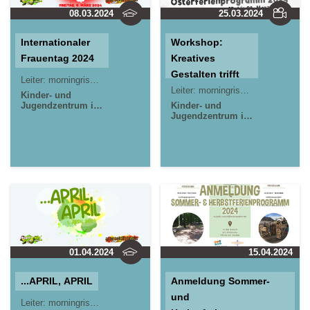
08.03.2024
25.03.2024
Internationaler
Workshop:
Frauentag 2024
Kreatives
Gestalten trifft
Leiter:
morningrise* . jOrn
Technik
Leiter:
morningrise* . jOrn
Kinder- und
Jugendzentrum in
Kinder- und
der Reduit . Mainz-
Jugendzentrum in
Kastel . kujakk
der Reduit . Mainz-
Stadtteilzentrum
Kastel . kujakk
Gräselberg .
Wiesbaden
01.04.2024
15.04.2024
...APRIL, APRIL
Anmeldung Sommer-
und
Leiter:
morningrise* . jOrn