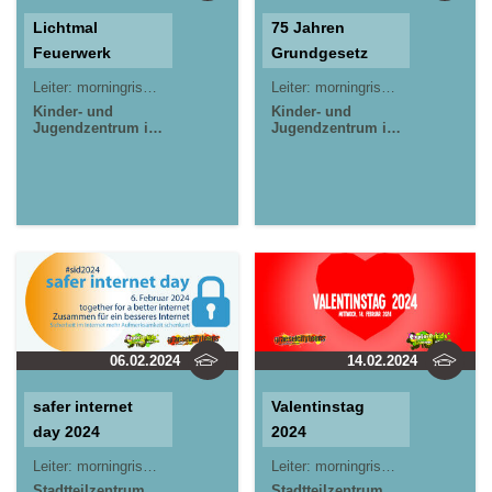
Lichtmal
75 Jahren
Feuerwerk
Grundgesetz
Leiter:
morningrise* . jOrn
Leiter:
morningrise* . jOrn
Kinder- und
Kinder- und
Jugendzentrum in
Jugendzentrum in
der Reduit . Mainz-
der Reduit . Mainz-
Kastel . kujakk
Kastel . kujakk
Stadtteilzentrum
Gräselberg .
Wiesbaden
06.02.2024
14.02.2024
safer internet
Valentinstag
day 2024
2024
Leiter:
morningrise* . jOrn
Leiter:
morningrise* . jOrn
Stadtteilzentrum
Stadtteilzentrum