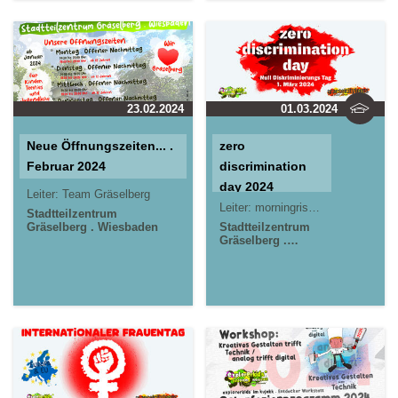
Wiesbaden
23.02.2024
01.03.2024
Neue Öffnungszeiten... .
zero
Februar 2024
discrimination
day 2024
Leiter:
Team Gräselberg
Leiter:
morningrise* . jOrn
Stadtteilzentrum
Gräselberg . Wiesbaden
Stadtteilzentrum
Gräselberg .
Wiesbaden
Kinder- und
Jugendzentrum in
der Reduit . Mainz-
Kastel . kujakk