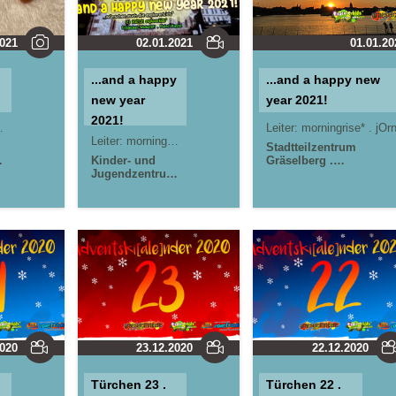
2021
02.01.2021
01.01.20
...and a happy
...and a happy new
new year
year 2021!
2021!
Leiter:
morningrise* . jOr
Leiter:
morningrise* . jOrn
Stadtteilzentrum
m
Kinder- und
Gräselberg .
Jugendzentrum
Wiesbaden
Kinder-
in der Reduit .
und Jugendzentrum in
Mainz-Kastel .
der Reduit . Mainz-
um
kujakk
Kastel . kujakk
2020
23.12.2020
22.12.2020
Türchen 23 .
Türchen 22 .