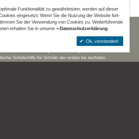
Wiesbaden
und Jugendzentrum in
Kinder- und
der Reduit . Mainz-
ptimale Funktionalität zu gewährleisten, werden auf dieser
Jugendzentrum
Kastel . kujakk
ookies eingesetzt. Wenn Sie die Nutzung der Website fort­
in der Reduit .
Mainz-Kastel .
stimmen Sie der Verwendung von Cookies zu. Weiterführende
kujakk
nungszeiten:
onen erhalten Sie in unserer
Datenschutzerklärung
ag, Dienstag, Mittwoch, Freitag von 15 bis 18 Uhr für
Ok, verstanden!
er, bis 20 Uhr für Jugendliche; Donnerstag von 15 bis 18
 nur für Mädchen; Montag bis Donnerstag von 12 bis 15 Uhr
tische Schülerhilfe für Schüler der ersten bis sechsten
se (nur mit Anmeldung).
altung: Montag bis Freitag von 9 bis 13 Uhr.