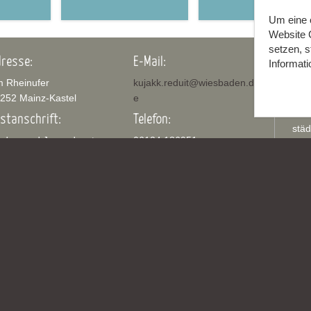
Mainz-Kastel .
Wiesbaden
kujakk
Kinder- und
Um eine o
m
Stadtteilzentrum
Jugendzentrum
Website C
Gräselberg .
in der Reduit .
Wiesbaden
Mainz-Kastel .
setzen, 
kujakk
resse:
E-Mail:
Öff
Informati
 Rheinufer
kujakk.reduit@wiesbaden.d
Mont
252 Mainz-Kastel
e
Kind
Uhr
stanschrift:
Telefon:
städ
nder- und Jugendzentrum
06134 186951
Klas
 der Reduit . Mainz-Kastel
Mehr Infos:
Verw
jakk.de .
Zur Webseite
jakk.reduit@wiesbaden.de
 Rheinufer . 55252
Social Media
inz-Kastel .
l.: 06134.186951 . Fax:
134.186952
ltestelle Brückenkopf, Buslinien 6, 9, 28, 54 - 58; S-Bahn
, S9.