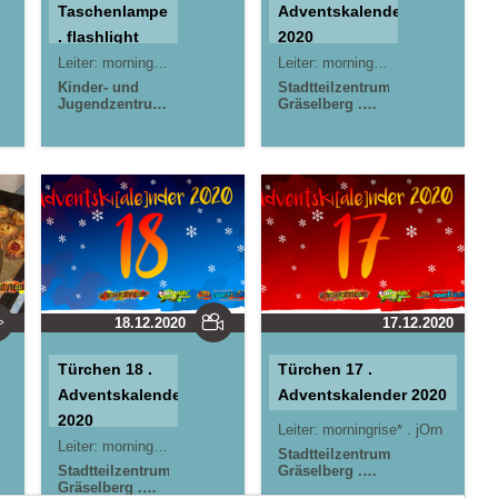
Taschenlampe
Adventskalender
. flashlight
2020
day
Leiter:
morningrise* . jOrn
Leiter:
morningrise* . jOrn
Kinder- und
Stadtteilzentrum
Jugendzentrum
Gräselberg .
in der Reduit .
Wiesbaden
Mainz-Kastel .
Kinder- und
kujakk
Jugendzentrum
Stadtteilzentrum
in der Reduit .
Gräselberg .
Mainz-Kastel .
Wiesbaden
kujakk
18.12.2020
17.12.2020
Türchen 18 .
Türchen 17 .
Adventskalender
Adventskalender 2020
2020
Leiter:
morningrise* . jOrn
Leiter:
morningrise* . jOrn
Stadtteilzentrum
Stadtteilzentrum
Gräselberg .
Gräselberg .
Wiesbaden
Kinder-