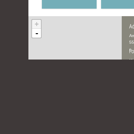
Wiesbaden
Wiesbaden
Kinder- und
Kinder- und
Jugendzentrum
Jugendzentru
in der Reduit .
in der Reduit .
Mainz-Kastel .
Mainz-Kastel .
+
kujakk
kujakk
Ad
-
Am
55
Po
Ki
in
ku
ku
Am
Ma
Te
06
Ha
S1
Leaflet