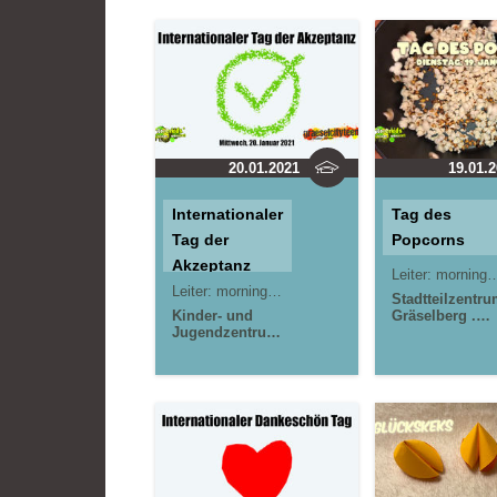
20.01.2021
19.01.
Internationaler
Tag des
Tag der
Popcorns
Akzeptanz
Leiter:
morningrise* . jOrn
Leiter:
morningrise* . jOrn
Stadtteilzentr
Kinder- und
Gräselberg .
Jugendzentrum
Wiesbaden
in der Reduit .
Kinder- und
Mainz-Kastel .
Jugendzentru
kujakk
in der Reduit .
Stadtteilzentrum
Mainz-Kastel .
Gräselberg .
kujakk
Wiesbaden