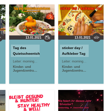
13.01.2021
13.01.2021
Tag des
sticker day /
Quietscheentchens
Aufkleber Tag
Leiter:
morningrise* . jOrn
Leiter:
morningrise* . jOrn
Kinder- und
Kinder- und
Jugendzentrum
Jugendzentrum
in der Reduit .
in der Reduit .
Mainz-Kastel .
Mainz-Kastel .
kujakk
kujakk
Stadtteilzentrum
Stadtteilzentrum
Gräselberg .
Gräselberg .
Wiesbaden
Wiesbaden