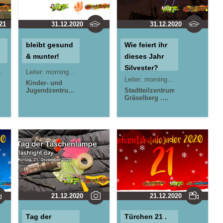
21
31.12.2020
31.12.2020
bleibt gesund
Wie feiert ihr
& munter!
dieses Jahr
Silvester?
n
Leiter:
morningrise* . jOrn
Leiter:
morningrise* . jOrn
Kinder- und
Jugendzentrum
Stadtteilzentrum
in der Reduit .
Gräselberg .
Mainz-Kastel .
Wiesbaden
kujakk
Kinder- und
Stadtteilzentrum
Jugendzentrum
Gräselberg .
in der Reduit .
Wiesbaden
Mainz-Kastel .
Jugendpavillon
kujakk
Krautgärten in
Mainz-Kastel
21.12.2020
21.12.2020
Tag der
Türchen 21 .