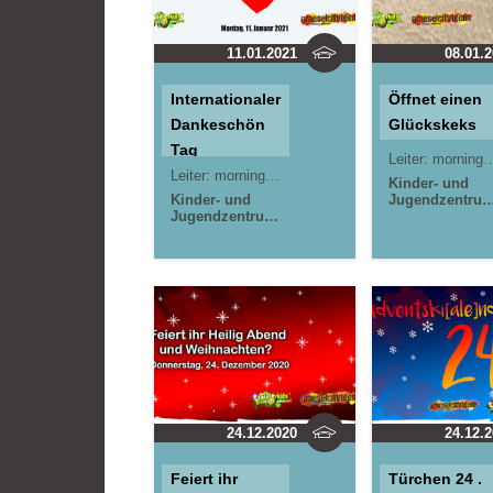
11.01.2021
08.01.
Internationaler
Öffnet einen
Dankeschön
Glückskeks
Tag
Leiter:
morningrise* . jOrn
Leiter:
morningrise* . jOrn
Kinder- und
Kinder- und
Jugendzentru
Jugendzentrum
in der Reduit .
in der Reduit .
Mainz-Kastel .
Mainz-Kastel .
kujakk
kujakk
Stadtteilzentr
Stadtteilzentrum
Gräselberg .
Gräselberg .
Wiesbaden
Wiesbaden
24.12.2020
24.12.
Feiert ihr
Türchen 24 .