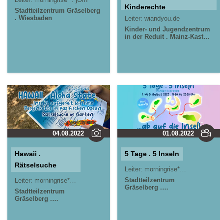
Kinderechte
Stadtteilzentrum Gräselberg
. Wiesbaden
Leiter:
wiandyou.de
Kinder- und Jugendzentrum
in der Reduit . Mainz-Kastel .
kujakk
Stadtteilzentrum
Gräselberg . Wiesbaden
Jugendpavillon Krautgärten
in Mainz-Kastel
04.08.2022
01.08.2022
Hawaii .
5 Tage . 5 Inseln
Rätselsuche
Leiter:
morningrise* . jOrn
Stadtteilzentrum
Leiter:
morningrise* . jOrn
Gräselberg .
Stadtteilzentrum
Wiesbaden
Gräselberg .
Wiesbaden