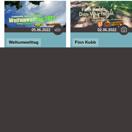
05.06.2022
02.06.2022
Weltumwelttag
Finn Kubb
Leiter:
morningrise* . jOrn
Leiter:
morningrise* . jOrn
Stadtteilzentrum
Stadtteilzentrum
Gräselberg .
Gräselberg .
Wiesbaden
Kinder-
Wiesbaden
und Jugendzentrum
in der Reduit .
Mainz-Kastel .
kujakk
+
-