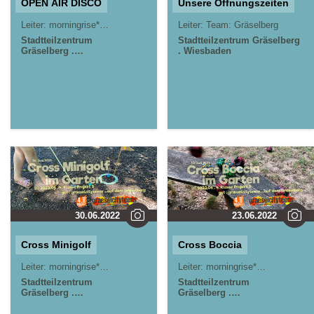
OPEN AIR DISCO
Unsere Öffnungszeiten
Leiter:
morningrise* . jOrn
Leiter:
Team: Gräselberg
Stadtteilzentrum
Stadtteilzentrum Gräselberg
Gräselberg .
. Wiesbaden
Wiesbaden
30.06.2022
23.06.2022
Cross Minigolf
Cross Boccia
Leiter:
morningrise* . jOrn
Leiter:
morningrise* . jOrn
Stadtteilzentrum
Stadtteilzentrum
Gräselberg .
Gräselberg .
Wiesbaden
Wiesbaden