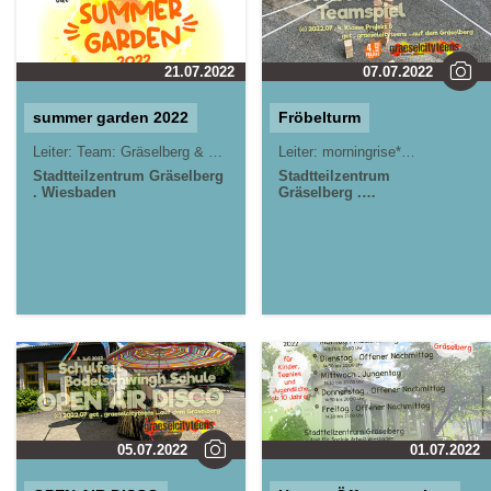
21.07.2022
07.07.2022
summer garden 2022
Fröbelturm
Leiter:
Team: Gräselberg & morningrise* . jOrn
Leiter:
morningrise* . jOrn
Stadtteilzentrum Gräselberg
Stadtteilzentrum
. Wiesbaden
Gräselberg .
Wiesbaden
05.07.2022
01.07.2022