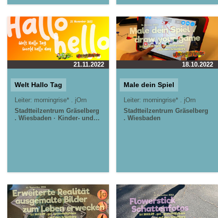
21.11.2022
18.10.2022
Welt Hallo Tag
Male dein Spiel
Leiter:
morningrise* . jOrn
Leiter:
morningrise* . jOrn
Stadtteilzentrum Gräselberg
Stadtteilzentrum Gräselberg
. Wiesbaden
Kinder- und
. Wiesbaden
Jugendzentrum in der
Reduit . Mainz-Kastel .
kujakk