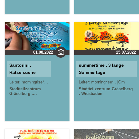
01.08.2022
25.07.2022
Santorini .
summertime . 3 lange
Rätselsuche
Sommertage
Leiter:
morningrise* . jOrn
Leiter:
morningrise* . jOrn
Stadtteilzentrum
Stadtteilzentrum Gräselberg
Gräselberg .
. Wiesbaden
Wiesbaden