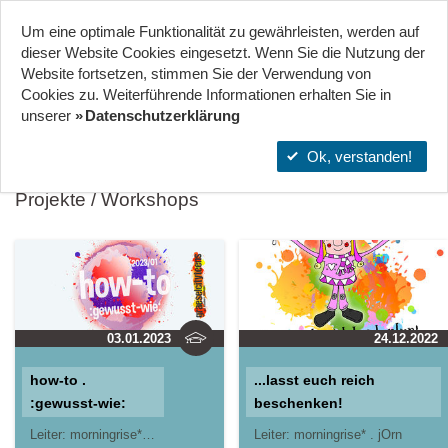
Um eine optimale Funktionalität zu gewährleisten, werden auf
Start
Projekte
Orte
dieser Website Cookies eingesetzt. Wenn Sie die Nutzung der
Website fort­setzen, stimmen Sie der Verwendung von
Cookies zu. Weiterführende Informationen erhalten Sie in
STADTTEILZENTRUM GRÄSELBERG . WIESBADEN
unserer
Datenschutzerklärung
Ok, verstanden!
Projekte / Workshops
03.01.2023
24.12.2022
how-to .
...lasst euch reich
:gewusst-wie:
beschenken!
Leiter:
morningrise* . jOrn
Leiter:
morningrise* . jOrn