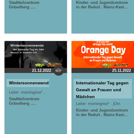
Stadtteilzentrum
Kinder- und Jugendzentrum
Gräselberg .
in der Reduit . Mainz-Kastel .
Wiesbaden
kujakk
Stadtteilzentrum
Gräselberg . Wiesbaden
21.12.2022
25.11.2022
Wintersonnenwende
Internationaler Tag gegen
Gewalt an Frauen und
Leiter:
morningrise* . jOrn
Mädchen
Stadtteilzentrum
Gräselberg .
Leiter:
morningrise* . jOrn
Wiesbaden
Kinder-
Kinder- und Jugendzentrum
und Jugendzentrum
in der Reduit . Mainz-Kastel .
in der Reduit .
kujakk
Stadtteilzentrum
Mainz-Kastel .
Gräselberg . Wiesbaden
kujakk