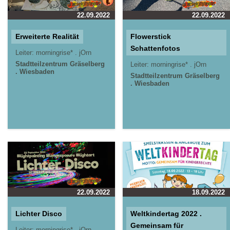
22.09.2022
22.09.2022
Erweiterte Realität
Flowerstick
Schattenfotos
Leiter:
morningrise* . jOrn
Stadtteilzentrum Gräselberg
Leiter:
morningrise* . jOrn
. Wiesbaden
Stadtteilzentrum Gräselberg
. Wiesbaden
22.09.2022
18.09.2022
Lichter Disco
Weltkindertag 2022 .
Gemeinsam für
Leiter:
morningrise* . jOrn