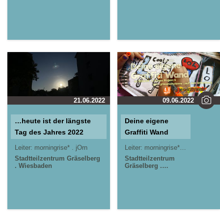
21.06.2022
09.06.2022
…heute ist der längste
Deine eigene
Tag des Jahres 2022
Graffiti Wand
Leiter:
morningrise* . jOrn
Leiter:
morningrise* . jOrn
Stadtteilzentrum Gräselberg
Stadtteilzentrum
. Wiesbaden
Gräselberg .
Wiesbaden