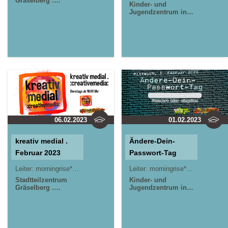
Gräselberg .
Kinder- und
Wiesbaden
Jugendzentrum in
der Reduit . Mainz-
Kastel . kujakk
Stadtteilzentrum
Gräselberg .
Wiesbaden
06.02.2023
01.02.2023
kreativ medial .
Ändere-Dein-
Februar 2023
Passwort-Tag
Leiter:
morningrise* . jOrn
Leiter:
morningrise* . jOrn
Stadtteilzentrum
Kinder- und
Gräselberg .
Jugendzentrum in
Wiesbaden
der Reduit . Mainz-
Kastel . kujakk
Stadtteilzentrum
Gräselberg .
Wiesbaden