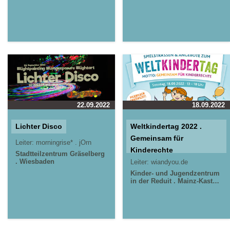
22.09.2022
18.09.2022
Lichter Disco
Weltkindertag 2022 .
Gemeinsam für
Leiter:
morningrise* . jOrn
Kinderechte
Stadtteilzentrum Gräselberg
. Wiesbaden
Leiter:
wiandyou.de
Kinder- und Jugendzentrum
in der Reduit . Mainz-Kastel .
kujakk
Stadtteilzentrum
Gräselberg . Wiesbaden
Jugendpavillon Krautgärten
in Mainz-Kastel