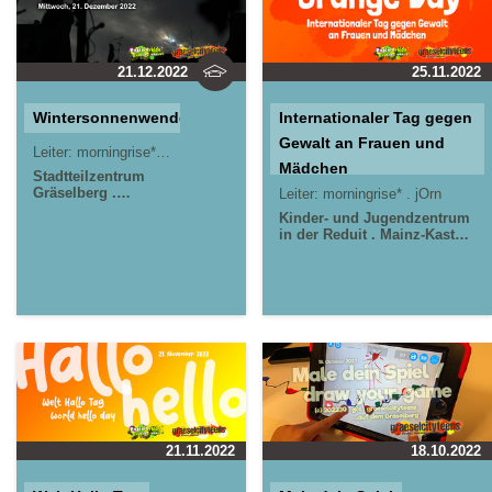
21.12.2022
25.11.2022
Wintersonnenwende
Internationaler Tag gegen
Gewalt an Frauen und
Leiter:
morningrise* . jOrn
Mädchen
Stadtteilzentrum
Gräselberg .
Leiter:
morningrise* . jOrn
Wiesbaden
Kinder-
Kinder- und Jugendzentrum
und Jugendzentrum
in der Reduit . Mainz-Kastel .
in der Reduit .
kujakk
Stadtteilzentrum
Mainz-Kastel .
Gräselberg . Wiesbaden
kujakk
21.11.2022
18.10.2022