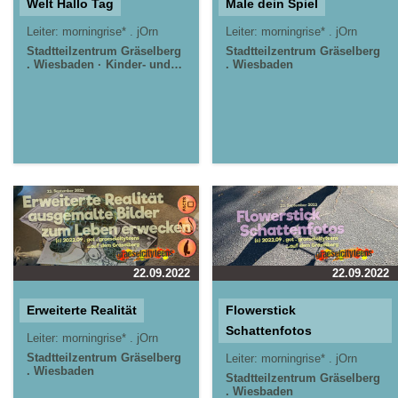
Welt Hallo Tag
Male dein Spiel
Leiter:
morningrise* . jOrn
Leiter:
morningrise* . jOrn
Stadtteilzentrum Gräselberg
Stadtteilzentrum Gräselberg
. Wiesbaden
Kinder- und
. Wiesbaden
Jugendzentrum in der
Reduit . Mainz-Kastel .
kujakk
22.09.2022
22.09.2022
Erweiterte Realität
Flowerstick
Schattenfotos
Leiter:
morningrise* . jOrn
Stadtteilzentrum Gräselberg
Leiter:
morningrise* . jOrn
. Wiesbaden
Stadtteilzentrum Gräselberg
. Wiesbaden