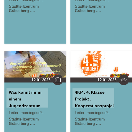
Stadtteilzentrum
Stadtteilzentrum
Gräselberg .
Gräselberg .
Wiesbaden
Wiesbaden
12.01.2023
12.01.2023
Was könnt ihr in
4KP . 4. Klasse
einem
Projekt .
Jugendzentrum
Kooperationsprojekt
alles machen?
Leiter:
morningrise* . jOrn
Leiter:
morningrise* . jOrn
Stadtteilzentrum
Stadtteilzentrum
Gräselberg .
Gräselberg .
Wiesbaden
Wiesbaden