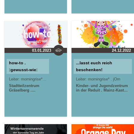
03.01.2023
24.12.2022
how-to .
...lasst euch reich
:gewusst-wie:
beschenken!
Leiter:
morningrise* . jOrn
Leiter:
morningrise* . jOrn
Stadtteilzentrum
Kinder- und Jugendzentrum
Gräselberg .
in der Reduit . Mainz-Kastel .
Wiesbaden
kujakk
Stadtteilzentrum
Gräselberg . Wiesbaden