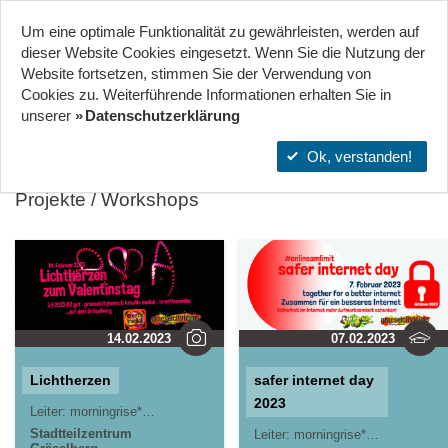
Um eine optimale Funktionalität zu gewährleisten, werden auf
Start
Projekte
Orte
dieser Website Cookies eingesetzt. Wenn Sie die Nutzung der
Website fort­setzen, stimmen Sie der Verwendung von
Cookies zu. Weiterführende Informationen erhalten Sie in
STADTTEILZENTRUM GRÄSELBERG . WIESBADEN
unserer
Datenschutzerklärung
Ok, verstanden!
Projekte / Workshops
14.02.2023
07.02.2023
Lichtherzen
safer internet day
2023
Leiter:
morningrise* . jOrn
Stadtteilzentrum
Leiter:
morningrise* . jOrn