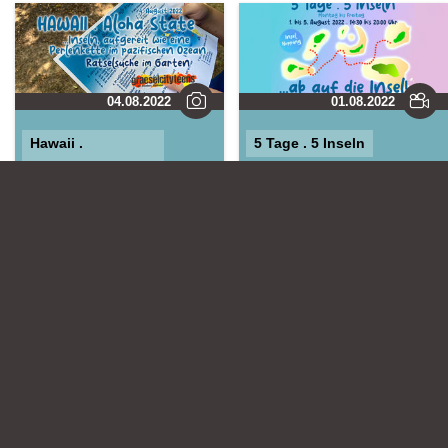
04.08.2022
01.08.2022
Hawaii .
5 Tage . 5 Inseln
Rätselsuche
Leiter:
morningrise* . jOrn
Stadtteilzentrum
Leiter:
morningrise* . jOrn
Gräselberg .
Stadtteilzentrum
Wiesbaden
Gräselberg .
Wiesbaden
+
-