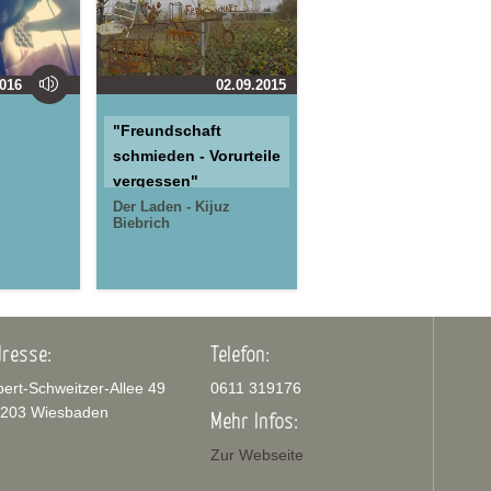
2016
02.09.2015
"Freundschaft
schmieden - Vorurteile
vergessen"
Der Laden - Kijuz
Biebrich
resse:
Telefon:
bert-Schweitzer-Allee 49
0611 319176
203 Wiesbaden
Mehr Infos:
Zur Webseite