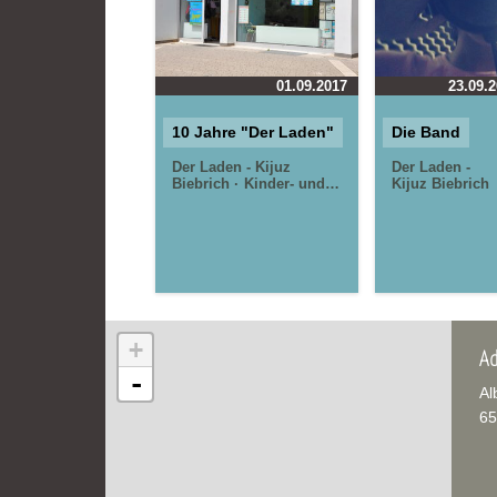
01.09.2017
23.09.
10 Jahre "Der Laden"
Die Band
Der Laden - Kijuz
Der Laden -
Biebrich
Kinder- und
Kijuz Biebrich
Jugendarbeit in Biebrich
+
Ad
-
Al
65