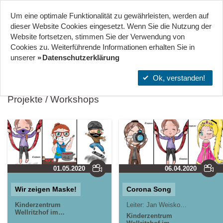
Um eine optimale Funktionalität zu gewährleisten, werden auf
Start
Projekte
Orte
dieser Website Cookies eingesetzt. Wenn Sie die Nutzung der
Website fort­setzen, stimmen Sie der Verwendung von
Cookies zu. Weiterführende Informationen erhalten Sie in
KINDERZENTRUM WELLRITZHOF IM WESTEND
unserer
Datenschutzerklärung
Ok, verstanden!
Projekte / Workshops
01.05.2020
06.04.2020
Wir zeigen Maske!
Corona Song
Kinderzentrum
Leiter:
Jan Weiskopf, Alexander Sommer, Monique
Wellritzhof im
Kinderzentrum
Westend