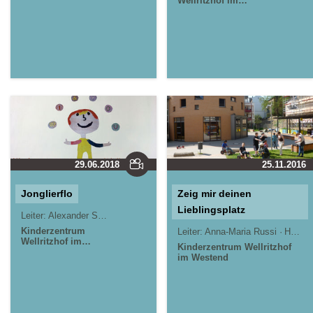
Wellritzhof im
Westend
29.06.2018
25.11.2016
Jonglierflo
Zeig mir deinen
Lieblingsplatz
Leiter:
Alexander Sommer, Christian Grötsch
Kinderzentrum
Leiter:
Anna-Maria Russi
Herbert Cartus
Wellritzhof im
Kinderzentrum Wellritzhof
Westend
im Westend