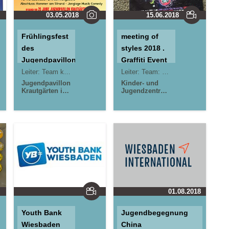
03.05.2018
15.06.2018
Frühlingsfest
meeting of
des
styles 2018 .
Jugendpavillons
Graffiti Event
Krautgärten
. Mainz-Kastel
Leiter:
Team kujakk/Reduit
Leiter:
Team: kujakk . Reduit
Jugendpavillon
Kinder- und
Krautgärten in
Jugendzentrum
Mainz-Kastel
in der Reduit .
Kinder- und
Mainz-Kastel .
Jugendzentrum
kujakk
in der Reduit .
Jugendpavillon
Mainz-Kastel .
Krautgärten in
kujakk
Mainz-Kastel
01.08.2018
Youth Bank
Jugendbegegnung
Wiesbaden
China