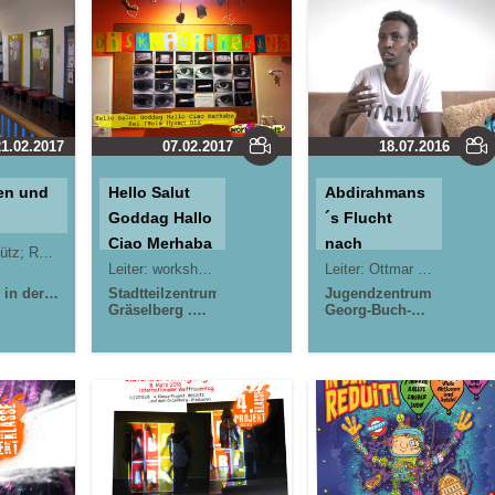
21.02.2017
07.02.2017
18.07.2016
en und
Hello Salut
Abdirahmans
Goddag Hallo
´s Flucht
Ciao Merhaba
nach
hel Schmidt
Hei ¡Hola
Deutschland
Leiter:
workshopkids*
Leiter:
Ottmar Schick, Alexander Sommer
in der
Привет Olá
Stadtteilzentrum
Jugendzentrum
astel .
Gräselberg .
Georg-Buch-
Wiesbaden
Haus im
Westend