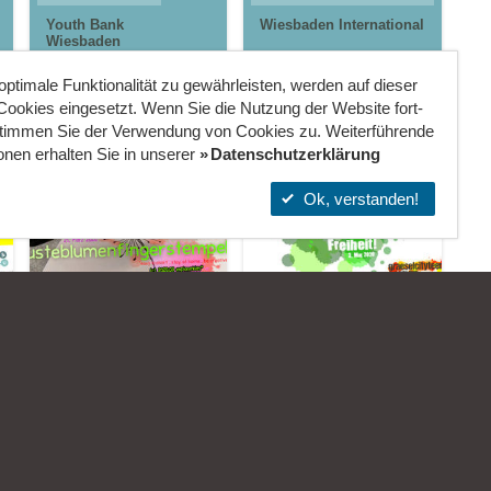
Youth Bank
Wiesbaden International
Wiesbaden
ptimale Funktionalität zu gewährleisten, werden auf dieser
ookies eingesetzt. Wenn Sie die Nutzung der Website fort­
stimmen Sie der Verwendung von Cookies zu. Weiterführende
onen erhalten Sie in unserer
Datenschutzerklärung
Ok, verstanden!
23.03.2020
03.05.2020
Pusteblumenfingerstempeln
...auf die
PRESSE
Leiter:
morningrise* . jOrn
Freiheit!
Kinder- und
Jugendzentrum
ngraben)
Leiter:
morningrise* . jOrn
in der Reduit .
Stadtteilzentrum
Mainz-Kastel .
Gräselberg .
kujakk
Wiesbaden
Jugendpavillon