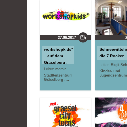
27.06.2017
workshopkids*
Schneewittch
...auf dem
die 7 Rocker
Gräselberg .
Leiter:
Birgit Schütz; Ra
Offener Kinder-
Leiter:
morningrise* . jOrn
Jörn Lauterbach
Kinder- und
&
Stadtteilzentrum
Jugendzentrum 
Gräselberg .
Reduit . Mainz-K
Teeniebereich,
Wiesbaden
kujakk
kreativ
gestalten und
aktive
Medienaktionen
im
Stadtteilzentrum