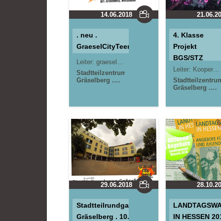
Gräselberg .
Wiesbaden
14.06.2018
21.06.2
. neu .
4. Klasse
GraeselCityTeens
Projekt
BGS/STZ
Leiter:
graeselcityeens . gct
Leiter:
Kooperationsprojekt
Stadtteilzentrum
Gräselberg .
Stadtteilzentru
Wiesbaden
Gräselberg .
Wiesbaden
29.06.2018
28.10.2
Stadtteilrundgang
LANDTAGSW
Gräselberg . 10.
IN HESSEN 201