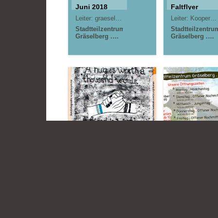
Juni 2018
Faltflyer
Leiter:
graeselcityteens . gct
Leiter:
Kooperationsprojekt . morningrise* . jOrn
Stadtteilzentrum
Stadtteilzentru
Gräselberg .
Gräselberg .
Wiesbaden
Wiesbaden
Kinder- und
Jugendzentrum
in der Reduit .
Mainz-Kastel .
kujakk
12.04.2017
01.12.2
Internationale
Unsere
Jugendbegegnung
Öffnungszeit
„Young'n'human II“
Leiter:
Team: Stadtteilzentrum Gräselberg
Leiter:
Christoph Rath (STZ Schelmengraben)
Na
Stadtteilzentru
Stadtteilzentrum
Gräselberg .
Schelmengraben
Wiesbaden
Wiesbaden International