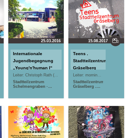
25.03.2016
15.08.2017
Internationale
Teens .
Jugendbegegnung
Stadtteilzentrum
„Young'n'human I“
Gräselberg
Leiter:
Christoph Rath (STZ Schelmengraben)
Leiter:
morningrise* . jOrn
Nadja Scheer-Kapinu
Stadtteilzentrum
Stadtteilzentrum
Schelmengraben
Gräselberg .
Wiesbaden International
Wiesbaden