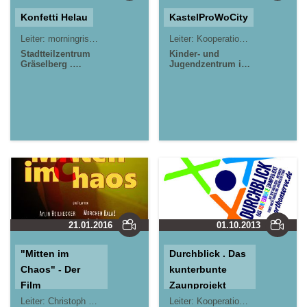
Konfetti Helau
KastelProWoCity
Leiter:
morningrise* . jOrn
Jörn Lauterbach
Leiter:
Kooperationsprojekt
Stadtteilzentrum
Kinder- und
Gräselberg .
Jugendzentrum in
Wiesbaden
der Reduit . Mainz-
Kastel . kujakk
Jugendpavillon
Krautgärten in
Mainz-Kastel
21.01.2016
01.10.2013
"Mitten im
Durchblick . Das
Chaos" - Der
kunterbunte
Film
Zaunprojekt
Leiter:
Christoph Ternes (STZ Schelmengraben)
Leiter:
Kooperationsprojekt
Fabian Schmidt und Yv