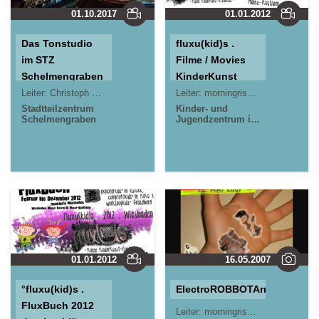
01.10.2017
01.01.2012
Das Tonstudio
fluxu(kid)s .
im STZ
Filme / Movies
Schelmengraben
KinderKunst
Ereignisse
Leiter:
Christoph Ternes
Leiter:
morningrise* . jOrn
Jörn L
Stadtteilzentrum
Kinder- und
Schelmengraben
Jugendzentrum in
der Reduit . Mainz-
Kastel . kujakk
Stadtteilzentrum
Gräselberg .
Wiesbaden
01.01.2012
16.05.2007
°fluxu(kid)s .
ElectroROBBOTArms
FluxBuch 2012
Leiter:
morningrise* . jOrn
Jörn L