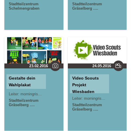
Stadtteilzentrum
Stadtteilzentrum
Schelmengraben
Gräselberg .
Wiesbaden
23.02.2016
24.05.2016
Gestalte dein
Video Scouts
Wahlplakat
Projekt
Wiesbaden
Leiter:
morningrise* . jOrn
Jörn Lauterbach
Leiter:
morningrise* . jOrn
Jörn L
Stadtteilzentrum
Gräselberg .
Stadtteilzentrum
Wiesbaden
Gräselberg .
Wiesbaden
Kinder- und
Jugendzentrum in
der Reduit . Mainz-