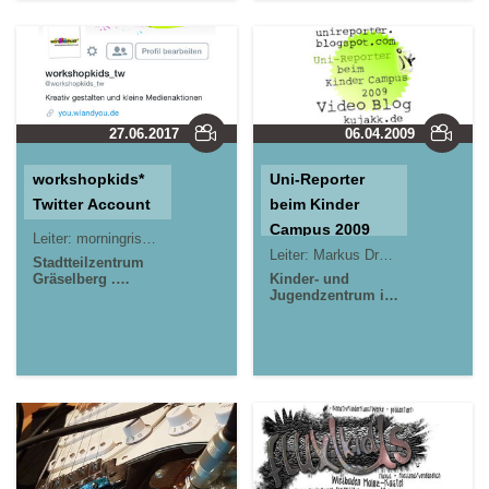
Kastel . kujakk
27.06.2017
06.04.2009
workshopkids*
Uni-Reporter
Twitter Account
beim Kinder
Campus 2009
Leiter:
morningrise* . jOrn
Jörn Lauterbach
Leiter:
Markus Dreher
morningrise
Stadtteilzentrum
Gräselberg .
Kinder- und
Wiesbaden
Jugendzentrum in
der Reduit . Mainz-
Kastel . kujakk