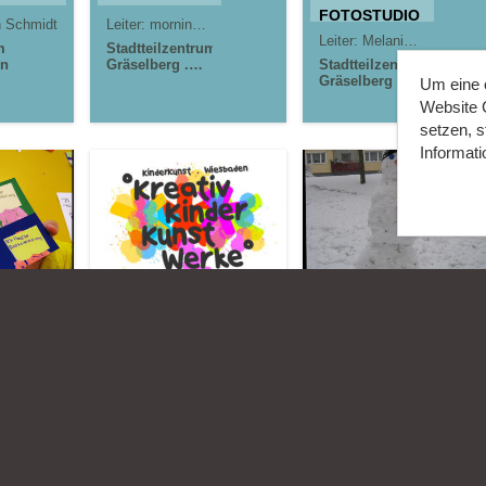
FOTOSTUDIO
n Schmidt
Leiter:
morningrise* . jOrn
Jörn Lauterbach
Leiter:
Melanie Römer &
m
Stadtteilzentrum
en
Gräselberg .
Stadtteilzentrum
Wiesbaden
Gräselberg .
Um eine o
Wiesbaden
Website C
setzen, 
Informati
017
29.06.2017
10.01.2017
°KreativKinderKunstWerke°
Winterspaß
Wiesbaden
mit Rudi dem
Schneemann
morningrise* . jOrn
Leiter:
explorerkids*, workshopkids* & compfotokids*
Jörn Lauterbach
morni
Lauterbach
Leiter:
morningrise . jOrn
m
Stadtteilzentrum
Gräselberg .
Stadtteilzentrum
Wiesbaden
Gräselberg .
Kinder- und
Wiesbaden