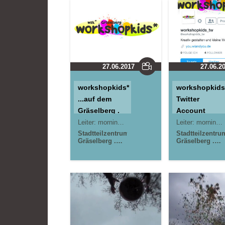
27.06.2017
27.06.2
workshopkids*
workshopkids
...auf dem
Twitter
Gräselberg .
Account
Offener Kinder-
Leiter:
morningrise* . jOrn
Jörn Lauterbach
Leiter:
morningrise* . jOrn
&
Stadtteilzentrum
Stadtteilzentru
Gräselberg .
Gräselberg .
Teeniebereich,
Wiesbaden
Wiesbaden
kreativ
gestalten und
aktive
Medienaktionen
im
Stadtteilzentrum