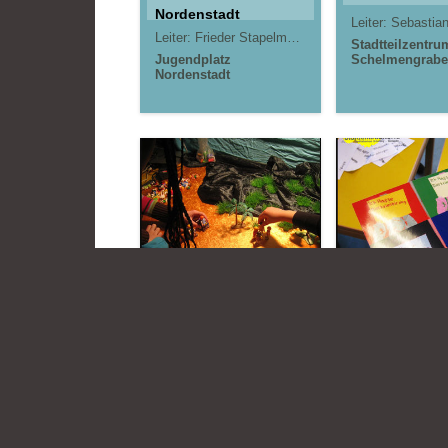
Nordenstadt
Leiter:
Sebastia
Leiter:
Frieder Stapelmann
Stadtteilzentru
Jugendplatz
Schelmengrab
Nordenstadt
14.03.2017
16.03.2
Diskriminierung
Fotostudio:
auf der Insel
Dis. #IWgR
#IWgR
Leiter:
Melanie Römer
Leiter:
Melanie Römer
morningrise* . jOrn
Jörn 
Stadtteilzentru
Stadtteilzentrum
Gräselberg .
Gräselberg .
Wiesbaden
Wiesbaden