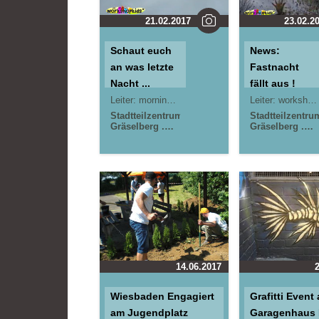
Gräselberg .
Wiesbaden
21.02.2017
23.02.2
Schaut euch
News:
an was letzte
Fastnacht
Nacht ...
fällt aus !
Leiter:
morningrise* . jOrn
Leiter:
workshopkids*
Stadtteilzentrum
Stadtteilzentru
Gräselberg .
Gräselberg .
Wiesbaden
Wiesbaden
14.06.2017
Wiesbaden Engagiert
Grafitti Event
am Jugendplatz
Garagenhaus N