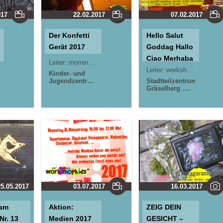
017
22.02.2017
07.02.2017
Der Konfetti
Hello Salut
Gerät 2017
Goddag Hallo
Ciao Merhaba
Leiter:
morningrise* . jOrn
Jörn Lauterbach
Hei ¡Hola
Leiter:
workshopkids*
Kinder- und
m
Jugendzentrum
Привет Olá
Stadtteilzentrum
in der Reduit .
Gräselberg .
Mainz-Kastel .
Wiesbaden
kujakk
25.05.2017
03.07.2017
16.03.2017
 am
Aktion:
ZEIG DEIN
r. 13
Medien 2017
GESICHT –