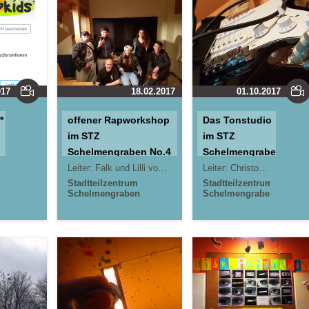
017
18.02.2017
01.10.2017
*
offener Rapworkshop
Das Tonstudio
im STZ
im STZ
Schelmengraben No.4
Schelmengraben
Jörn Lauterbach
Leiter:
Falk und Lilli vom Klangkeller e.V. Kassel
Leiter:
Christoph Ternes
Christoph
m
Stadtteilzentrum
Stadtteilzentrum
Schelmengraben
Schelmengraben