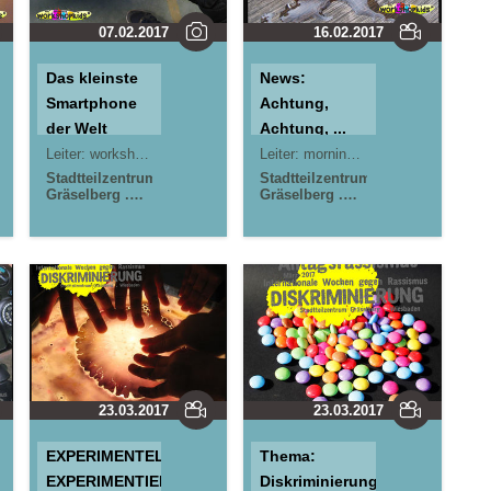
07.02.2017
16.02.2017
Das kleinste
News:
Smartphone
Achtung,
der Welt
Achtung, ...
Leiter:
workshopkids*
Leiter:
morningrise* . jOrn
Stadtteilzentrum
Stadtteilzentrum
Gräselberg .
Gräselberg .
Wiesbaden
Wiesbaden
23.03.2017
23.03.2017
EXPERIMENTELLES
Thema:
EXPERIMENTIEREN
Diskriminierung