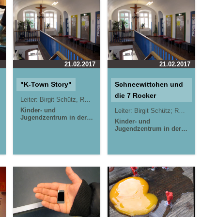
21.02.2017
21.02.2017
"K-Town Story"
Schneewittchen und
die 7 Rocker
Leiter:
Birgit Schütz, Rahel Schmidt
Kinder- und
Leiter:
Birgit Schütz; Rahel Schmidt
Jugendzentrum in der
 Ternes (STZ Schelmengraben)
Kinder- und
Reduit . Mainz-Kastel .
Jugendzentrum in der
kujakk
Reduit . Mainz-Kastel .
kujakk