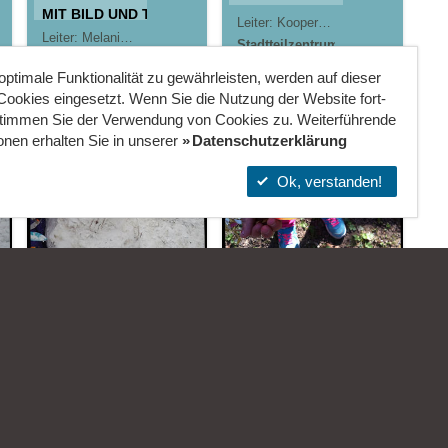
MIT BILD UND TON
Leiter:
Kooperationsprojekt
Melanie
morningrise* . jOrn
Leiter:
Melanie Römer &
Jörn Lauterbach
morningrise* . jOrn
Jörn Lauterbach
Stadtteilzentrum
Stadtteilzentrum
Gräselberg .
Gräselberg .
Wiesbaden
ptimale Funktionalität zu gewährleisten, werden auf dieser
Wiesbaden
ookies eingesetzt. Wenn Sie die Nutzung der Website fort­
stimmen Sie der Verwendung von Cookies zu. Weiterführende
onen erhalten Sie in unserer
Datenschutzerklärung
Ok, verstanden!
10.01.2017
30.03.2017
Der
Leute, ich
Schneeball
such` ein
Osterei!
ngrise* . jOrn
Leiter:
morningrise* . jOrn
Leiter:
morningrise* . jOrn
Stadtteilzentrum
Gräselberg .
Stadtteilzentrum
Wiesbaden
Gräselberg .
Wiesbaden