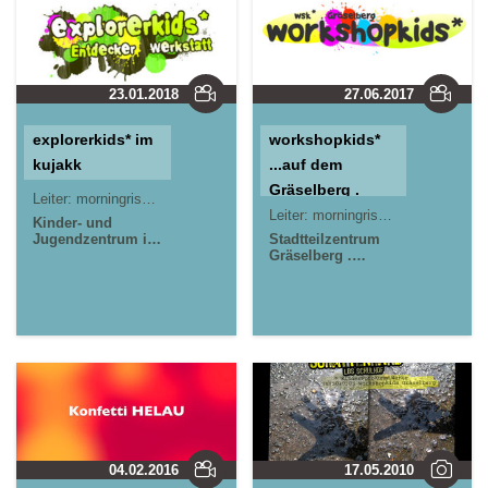
23.01.2018
27.06.2017
explorerkids* im
workshopkids*
kujakk
...auf dem
Gräselberg .
Leiter:
morningrise* . jOrn
Jörn Lauterbach
Offener Kinder-
Leiter:
morningrise* . jOrn
Jörn L
Kinder- und
Jugendzentrum in
& Teeniebereich,
Stadtteilzentrum
der Reduit . Mainz-
Gräselberg .
kreativ gestalten
Kastel . kujakk
Wiesbaden
und aktive
Medienaktionen
im
Stadtteilzentrum
Gräselberg .
Wiesbaden
04.02.2016
17.05.2010