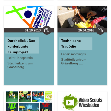
01.10.2013
26.04.2016
Durchblick . Das
Technische
kunterbunte
Tragödie
Zaunprojekt
Leiter:
morningrise* . jOrn
Jörn L
Leiter:
Kooperationsprojekt
Stadtteilzentrum
Stadtteilzentrum
Gräselberg .
Gräselberg .
Wiesbaden
Wiesbaden