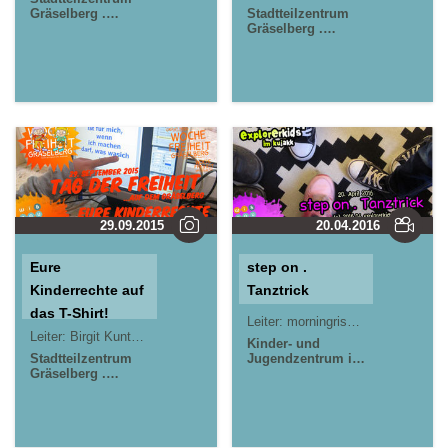
Gräselberg .
Weg!
Stadtteilzentrum
Wiesbaden
Gräselberg .
Wiesbaden
29.09.2015
20.04.2016
Eure
step on .
Kinderrechte auf
Tanztrick
das T-Shirt!
Leiter:
morningrise* . jOrn
Jörn L
Leiter:
Birgit Kuntze
morningrise* . jOrn
Jörn Lauterbach
Kinder- und
Stadtteilzentrum
Jugendzentrum in
Gräselberg .
der Reduit . Mainz-
Wiesbaden
Kastel . kujakk