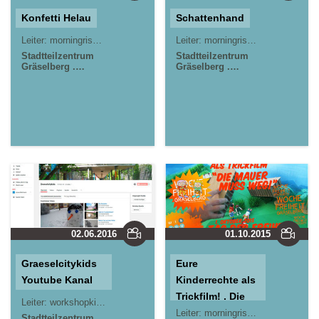
Konfetti Helau
Schattenhand
Leiter:
morningrise* . jOrn
Jörn Lauterbach
Leiter:
morningrise* . jOrn
Jörn L
Stadtteilzentrum
Stadtteilzentrum
Gräselberg .
Gräselberg .
Wiesbaden
Wiesbaden
02.06.2016
01.10.2015
Graeselcitykids
Eure
Youtube Kanal
Kinderrechte als
Trickfilm! . Die
Leiter:
workshopkids*
morningrise* . jOrn
Jörn Lauterbach
Mauer muss
Leiter:
morningrise* . jOrn
Jörn L
Stadtteilzentrum