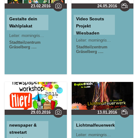
23.02.2016
24.05.2016
Gestalte dein
Video Scouts
Wahlplakat
Projekt
Wiesbaden
Leiter:
morningrise* . jOrn
Jörn Lauterbach
Leiter:
morningrise* . jOrn
Jörn L
Stadtteilzentrum
Gräselberg .
Stadtteilzentrum
Wiesbaden
Gräselberg .
Wiesbaden
Kinder- und
Jugendzentrum in
der Reduit . Mainz-
Kastel . kujakk
29.03.2016
13.01.2016
newspaper &
Lichtmalfeuerwerk
streetart
Leiter:
morningrise* . jOrn
Jörn L