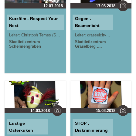
12.03.2018
13.03.2018
Kurzfilm - Respect Your
Gegen .
Next
Beamerlicht
Leiter:
Christoph Ternes (STZ)
Marcel Fischer und Dr. Reinhard Nolle 
Leiter:
graeselcityteens . gct
Stadtteilzentrum
Stadtteilzentrum
Schelmengraben
Gräselberg .
Wiesbaden
14.03.2018
15.03.2018
Lustige
STOP .
Osterküken
Diskriminierung