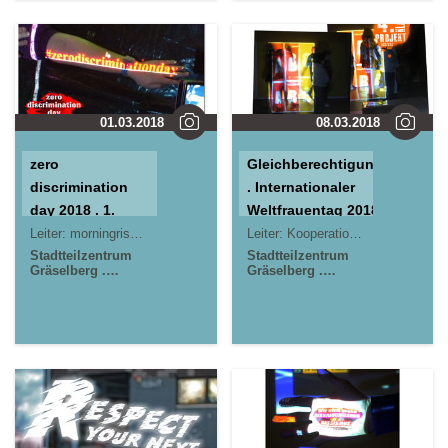
01.03.2018
08.03.2018
zero
Gleichberechtigung
discrimination
. Internationaler
day 2018 . 1.
Weltfrauentag 2018
März 2018
Leiter:
morningrise* . jOrn
Leiter:
Kooperationsprojekt
Stadtteilzentrum
Stadtteilzentrum
Gräselberg .
Gräselberg .
Wiesbaden
Wiesbaden