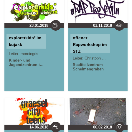
23.01.2018
03.11.2018
explorerkids* im
offener
kujakk
Rapworkshop im
STZ
Leiter:
morningrise* . jOrn
Jörn Lauterbach
Schelmengraben
Leiter:
Christoph Ternes (STZ Schelmengraben)/ Falk und Lilli (Levis Music School/ Klangkeller Kassel e.V.)
Kinder- und
Jugendzentrum in
No.7
Stadtteilzentrum
der Reduit . Mainz-
Schelmengraben
Kastel . kujakk
14.06.2018
06.02.2018