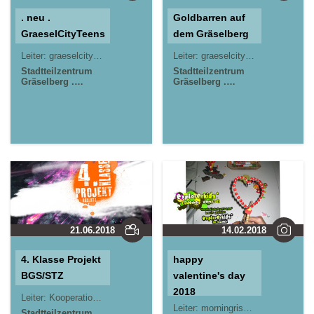
. neu .
Goldbarren auf
GraeselCityTeens
dem Gräselberg
Leiter:
graeselcityeens . gct
Leiter:
graeselcityteens
Stadtteilzentrum
Stadtteilzentrum
Gräselberg .
Gräselberg .
Wiesbaden
Wiesbaden
21.06.2018
14.02.2018
4. Klasse Projekt
happy
BGS/STZ
valentine's day
2018
Leiter:
Kooperationsprojekt
Leiter:
morningrise* . jOrn
Stadtteilzentrum