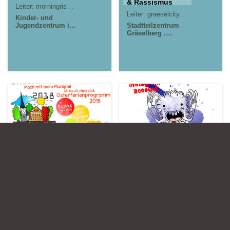
& Rassismus
Leiter:
morningrise* . jOrn
Leiter:
graeselcityteens . gct
Kinder- und
Jugendzentrum in
Stadtteilzentrum
der Reduit . Mainz-
Gräselberg .
Kastel . kujakk
Wiesbaden
26.03.2018
02.04.2018
Unsere kleine
=caravanserai= Nr. #4 .
Stadt 2018 .
Instagram
Kinderspielstadt
Leiter:
morningrise* . jOrn
Leiter:
Team: Kinder- und Jugendzentrum in der Reduit . Mainz-Kastel
Kinder- und
Kinder- und
Jugendzentrum in der
Jugendzentrum in
Reduit . Mainz-Kastel .
der Reduit . Mainz-
kujakk
Kastel . kujakk