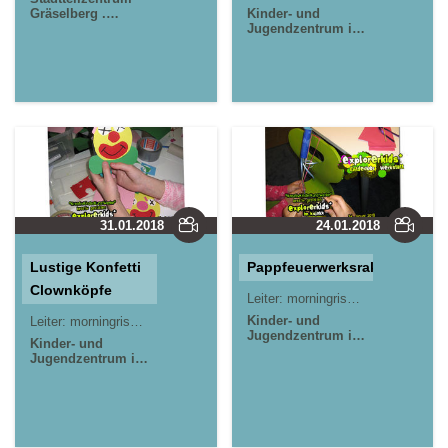
Gräselberg .
Kinder- und
Wiesbaden
Jugendzentrum in
der Reduit . Mainz-
Kastel . kujakk
31.01.2018
24.01.2018
Lustige Konfetti
Pappfeuerwerksraketen
Clownköpfe
Leiter:
morningrise* . jOrn
Kinder- und
Leiter:
morningrise* . jOrn
Jugendzentrum in
Kinder- und
der Reduit . Mainz-
Jugendzentrum in
Kastel . kujakk
der Reduit . Mainz-
Kastel . kujakk