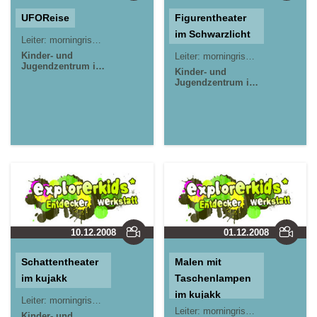
UFOReise
Figurentheater
im Schwarzlicht
Leiter:
morningrise* . jOrn
Kinder- und
Leiter:
morningrise* . jOrn
Jugendzentrum in
Kinder- und
der Reduit . Mainz-
Jugendzentrum in
Kastel . kujakk
der Reduit . Mainz-
Kastel . kujakk
10.12.2008
01.12.2008
Schattentheater
Malen mit
im kujakk
Taschenlampen
im kujakk
Leiter:
morningrise* . jOrn
Leiter:
morningrise* . jOrn
Kinder- und