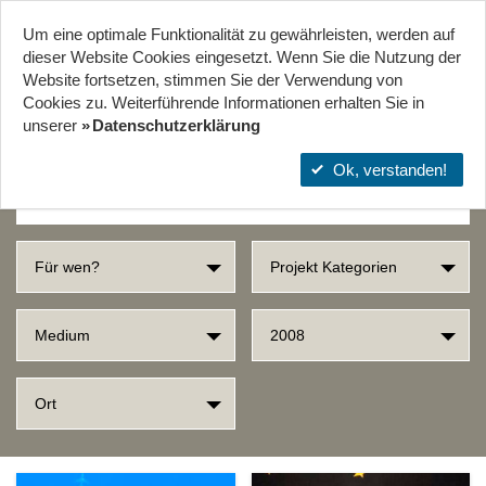
Um eine optimale Funktionalität zu gewährleisten, werden auf
Start
Projekte
Orte
dieser Website Cookies eingesetzt. Wenn Sie die Nutzung der
Website fort­setzen, stimmen Sie der Verwendung von
Cookies zu. Weiterführende Informationen erhalten Sie in
SUCHERGEBNISSE
unserer
Datenschutzerklärung
Ok, verstanden!
Für wen?
Projekt Kategorien
Medium
2008
Ort