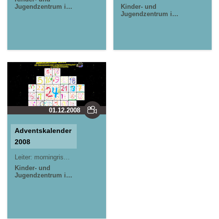
Jugendzentrum in
Kinder- und
der Reduit . Mainz-
Jugendzentrum in
Kastel . kujakk
der Reduit . Mainz-
Kastel . kujakk
01.12.2008
Adventskalender
2008
Leiter:
morningrise* . jOrn
Kinder- und
Jugendzentrum in
der Reduit . Mainz-
Kastel . kujakk