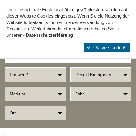
Um eine optimale Funktionalität zu gewährleisten, werden auf
Start
Projekte
Orte
dieser Website Cookies eingesetzt. Wenn Sie die Nutzung der
Website fort­setzen, stimmen Sie der Verwendung von
Cookies zu. Weiterführende Informationen erhalten Sie in
SUCHERGEBNISSE
unserer
Datenschutzerklärung
Ok, verstanden!
Für wen?
Projekt Kategorien
Medium
Jahr
Ort