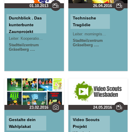
01.10.2013
26.04.2016
Durchblick . Das
Technische
kunterbunte
Tragödie
Zaunprojekt
Leiter:
morningrise* . jOrn
Jörn L
Leiter:
Kooperationsprojekt
Stadtteilzentrum
Stadtteilzentrum
Gräselberg .
Gräselberg .
Wiesbaden
Wiesbaden
23.02.2016
24.05.2016
Gestalte dein
Video Scouts
Wahlplakat
Projekt