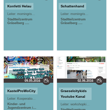
Konfetti Helau
Schattenhand
Leiter:
morningrise* . jOrn
Jörn Lauterbach
Leiter:
morningrise* . jOrn
Jörn L
Stadtteilzentrum
Stadtteilzentrum
Gräselberg .
Gräselberg .
Wiesbaden
Wiesbaden
09.05.2016
02.06.2016
KastelProWoCity
Graeselcitykids
Youtube Kanal
Leiter:
Kooperationsprojekt
Kinder- und
Leiter:
workshopkids*
morningrise
Jugendzentrum in
Stadtteilzentrum