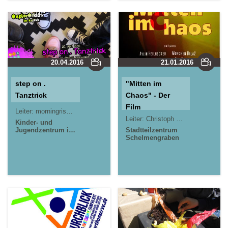
20.04.2016
21.01.2016
step on .
"Mitten im
Tanztrick
Chaos" - Der
Film
Leiter:
morningrise* . jOrn
Jörn Lauterbach
Leiter:
Christoph Ternes (STZ Schelmengraben)
Kinder- und
Jugendzentrum in
Stadtteilzentrum
der Reduit . Mainz-
Schelmengraben
Kastel . kujakk