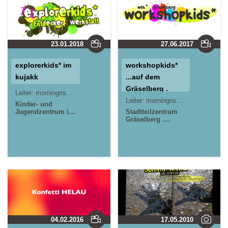
23.01.2018
27.06.2017
explorerkids* im
workshopkids*
kujakk
...auf dem
Gräselberg .
Leiter:
morningrise* . jOrn
Jörn Lauterbach
Offener Kinder-
Leiter:
morningrise* . jOrn
Jörn L
Kinder- und
Jugendzentrum in
& Teeniebereich,
Stadtteilzentrum
der Reduit . Mainz-
Gräselberg .
kreativ gestalten
Kastel . kujakk
Wiesbaden
und aktive
Medienaktionen
im
Stadtteilzentrum
Gräselberg .
Wiesbaden
04.02.2016
17.05.2010