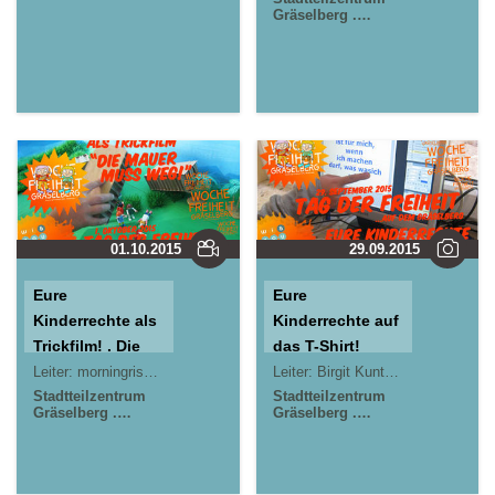
der Reduit . Mainz-
Gräselberg .
Kastel . kujakk
Wiesbaden
Jugendpavillon
Krautgärten in
Mainz-Kastel
01.10.2015
29.09.2015
Eure
Eure
Kinderrechte als
Kinderrechte auf
Trickfilm! . Die
das T-Shirt!
Mauer muss
Leiter:
morningrise* . jOrn
Jörn Lauterbach
Leiter:
Birgit Kuntze
morningrise*
Weg!
Stadtteilzentrum
Stadtteilzentrum
Gräselberg .
Gräselberg .
Wiesbaden
Wiesbaden