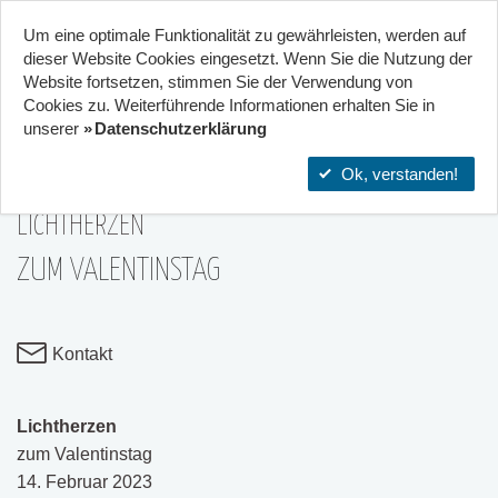
Um eine optimale Funktionalität zu gewährleisten, werden auf
Start
Projekte
Orte
dieser Website Cookies eingesetzt. Wenn Sie die Nutzung der
Website fort­setzen, stimmen Sie der Verwendung von
23
Cookies zu. Weiterführende Informationen erhalten Sie in
Stadtteilzentrum Gräselberg .
unserer
Datenschutzerklärung
Wiesbaden
14|Feb
Ok, verstanden!
LICHTHERZEN
ZUM VALENTINSTAG
Kontakt
Lichtherzen
zum Valentinstag
14. Februar 2023