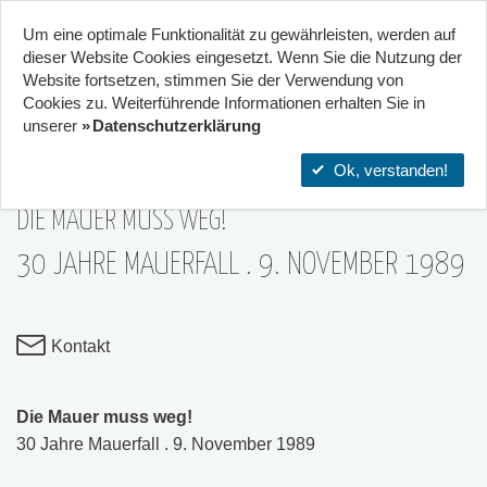
Um eine optimale Funktionalität zu gewährleisten, werden auf
Start
Projekte
Orte
dieser Website Cookies eingesetzt. Wenn Sie die Nutzung der
Website fort­setzen, stimmen Sie der Verwendung von
19
Cookies zu. Weiterführende Informationen erhalten Sie in
Stadtteilzentrum Gräselberg .
unserer
Datenschutzerklärung
Wiesbaden
05|Nov
Ok, verstanden!
DIE MAUER MUSS WEG!
30 JAHRE MAUERFALL . 9. NOVEMBER 1989
Kontakt
Die Mauer muss weg!
30 Jahre Mauerfall . 9. November 1989