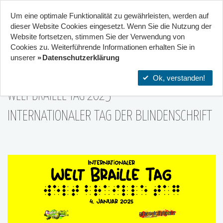
Um eine optimale Funktionalität zu gewährleisten, werden auf
Start
Projekte
Orte
dieser Website Cookies eingesetzt. Wenn Sie die Nutzung der
Website fort­setzen, stimmen Sie der Verwendung von
25
Cookies zu. Weiterführende Informationen erhalten Sie in
Kooperation von 2 Zentren
unserer
Datenschutzerklärung
04|Jan
Ok, verstanden!
WELT BRAILLE TAG 2025
INTERNATIONALER TAG DER BLINDENSCHRIFT