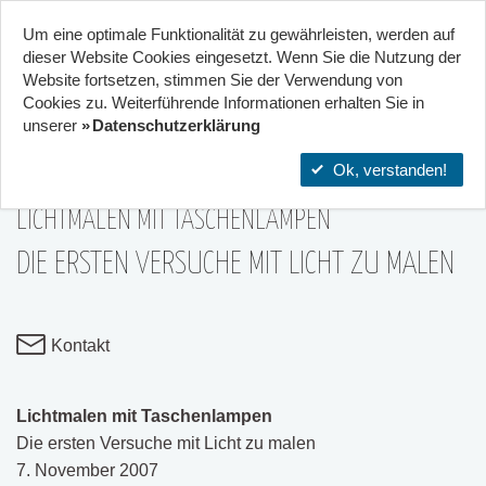
Um eine optimale Funktionalität zu gewährleisten, werden auf
Start
Projekte
Orte
dieser Website Cookies eingesetzt. Wenn Sie die Nutzung der
Website fort­setzen, stimmen Sie der Verwendung von
07
Cookies zu. Weiterführende Informationen erhalten Sie in
Kinder- und Jugendzentrum in der
unserer
Datenschutzerklärung
Reduit . Mainz-Kastel . kujakk
07|Nov
Ok, verstanden!
LICHTMALEN MIT TASCHENLAMPEN
DIE ERSTEN VERSUCHE MIT LICHT ZU MALEN
Kontakt
Lichtmalen mit Taschenlampen
Die ersten Versuche mit Licht zu malen
7. November 2007