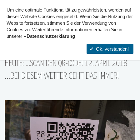
Um eine optimale Funktionalität zu gewährleisten, werden auf
Start
Projekte
Orte
dieser Website Cookies eingesetzt. Wenn Sie die Nutzung der
Website fort­setzen, stimmen Sie der Verwendung von
18
Cookies zu. Weiterführende Informationen erhalten Sie in
Stadtteilzentrum Gräselberg .
unserer
Datenschutzerklärung
Wiesbaden
12|Apr
Ok, verstanden!
HEUTE: ...SCAN DEN QR-CODE! 12. APRIL 2018
...BEI DIESEM WETTER GEHT DAS IMMER!